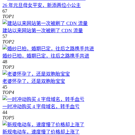
26 年元旦母女平安，新添两位小公主
67
TOP1
建站以来网站第一次被刷了 CDN 流量
57
TOP2
婚纱已拍，婚期已定，往后之路携手共进
48
TOP3
老婆怀孕了，还是双胞胎宝宝
45
TOP4
一时冲动购买 4 字母域名，转手血亏
44
TOP5
新规电动车，速度慢了价格却上涨了