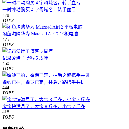
一时冲动购买 4 字母域名，转手血亏
478
TOP2
闲鱼淘购华为 Matepad Air12 平板电脑
475
TOP3
记录爱娃子博客 5 周年
460
TOP4
婚纱已拍，婚期已定，往后之路携手共进
444
TOP5
宝宝快满月了，大宝 8 斤多，小宝 7 斤多
418
TOP6