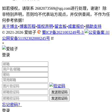
如若侵权，请联系 2682073569@qq.com进行处理，谢谢！除
非特别声明，否则均不代表站方观点，并仅供查阅，不作为任
何参考依据！
关于博主
•
博客历程
•
版权声明
•
留言板
•
成套报价
•
捐助支持
© 2021-2026
爱娃子
蜀ICP备2021003249号-3
川
公网安备51192302000245号
f
f
×
登录
忘记密码？
登录