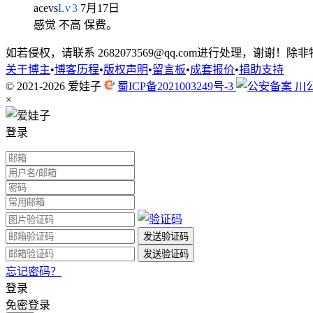
acevs
Lv
3
7月17日
感觉 不高 保费。
如若侵权，请联系 2682073569@qq.com进行处理，
关于博主
•
博客历程
•
版权声明
•
留言板
•
成套报价
•
捐助支持
© 2021-2026
爱娃子
蜀ICP备2021003249号-3
川公
×
登录
忘记密码？
登录
免密登录