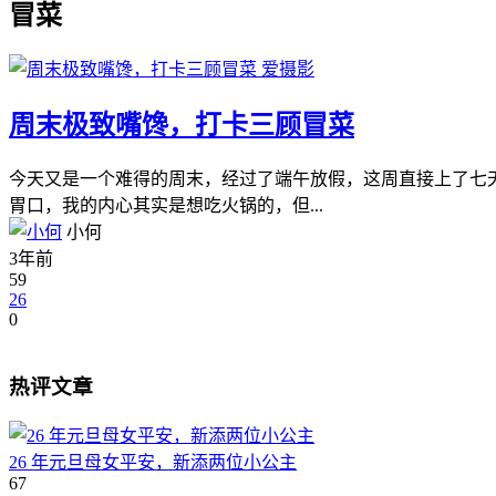
冒菜
爱摄影
周末极致嘴馋，打卡三顾冒菜
今天又是一个难得的周末，经过了端午放假，这周直接上了七
胃口，我的内心其实是想吃火锅的，但...
小何
3年前
59
26
0
热评文章
26 年元旦母女平安，新添两位小公主
67