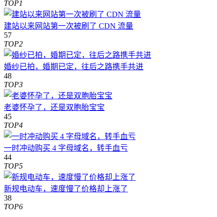
TOP1
建站以来网站第一次被刷了 CDN 流量
57
TOP2
婚纱已拍，婚期已定，往后之路携手共进
48
TOP3
老婆怀孕了，还是双胞胎宝宝
45
TOP4
一时冲动购买 4 字母域名，转手血亏
44
TOP5
新规电动车，速度慢了价格却上涨了
38
TOP6