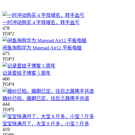
一时冲动购买 4 字母域名，转手血亏
478
TOP2
闲鱼淘购华为 Matepad Air12 平板电脑
475
TOP3
记录爱娃子博客 5 周年
460
TOP4
婚纱已拍，婚期已定，往后之路携手共进
444
TOP5
宝宝快满月了，大宝 8 斤多，小宝 7 斤多
419
TOP6