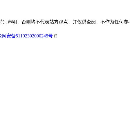
谢谢！除非特别声明，否则均不代表站方观点，并仅供查阅，不作为任何
网安备51192302000245号
f
f