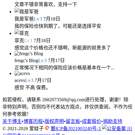
文章不错非常喜欢，支持一下
我是军爸
Lv
3
7月18日
我的保险也快到期了，可能还是选择平安
菲克
Lv
1
7月18日
感觉这个价格也还不错啊，新能源的就贵多了
fengc's Blog
Lv
3
7月17日
正常情况下相同的保险应该价格是基本在一个...
acevs
Lv
3
7月17日
感觉 不高 保费。
如若侵权，请联系 2682073569@qq.com进行处理，谢谢！除
非特别声明，否则均不代表站方观点，并仅供查阅，不作为任
何参考依据！
关于博主
•
博客历程
•
版权声明
•
留言板
•
成套报价
•
捐助支持
© 2021-2026
爱娃子
蜀ICP备2021003249号-3
川