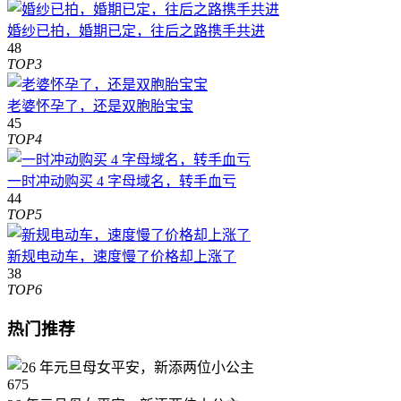
婚纱已拍，婚期已定，往后之路携手共进
48
TOP3
老婆怀孕了，还是双胞胎宝宝
45
TOP4
一时冲动购买 4 字母域名，转手血亏
44
TOP5
新规电动车，速度慢了价格却上涨了
38
TOP6
热门推荐
675