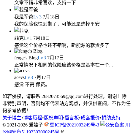
文章不错非常喜欢，支持一下
我是军爸
Lv
3
7月18日
我的保险也快到期了，可能还是选择平安
菲克
Lv
1
7月18日
感觉这个价格也还不错啊，新能源的就贵多了
fengc's Blog
Lv
3
7月17日
正常情况下相同的保险应该价格是基本在一个...
acevs
Lv
3
7月17日
感觉 不高 保费。
如若侵权，请联系 2682073569@qq.com进行处理，谢谢！除
非特别声明，否则均不代表站方观点，并仅供查阅，不作为任
何参考依据！
关于博主
•
博客历程
•
版权声明
•
留言板
•
成套报价
•
捐助支持
© 2021-2026
爱娃子
蜀ICP备2021003249号-3
川
公网安备51192302000245号
f
f