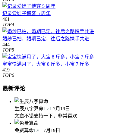
记录爱娃子博客 5 周年
461
TOP4
婚纱已拍，婚期已定，往后之路携手共进
444
TOP5
宝宝快满月了，大宝 8 斤多，小宝 7 斤多
419
TOP6
最新评论
生辰八字算命
Lv
1
7月19日
文章不错支持一下，非常喜欢
免费算命
Lv
1
7月19日