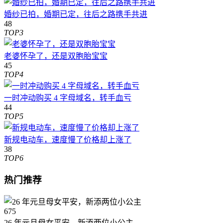
婚纱已拍，婚期已定，往后之路携手共进
48
TOP3
老婆怀孕了，还是双胞胎宝宝
45
TOP4
一时冲动购买 4 字母域名，转手血亏
44
TOP5
新规电动车，速度慢了价格却上涨了
38
TOP6
热门推荐
675
26 年元旦母女平安，新添两位小公主