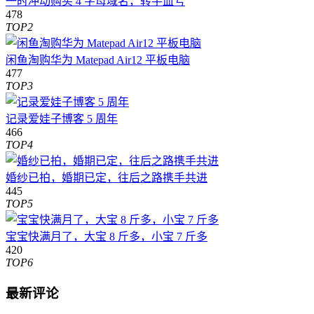
一时冲动购买 4 字母域名，转手血亏
478
TOP2
闲鱼淘购华为 Matepad Air12 平板电脑
477
TOP3
记录爱娃子博客 5 周年
466
TOP4
婚纱已拍，婚期已定，往后之路携手共进
445
TOP5
宝宝快满月了，大宝 8 斤多，小宝 7 斤多
420
TOP6
最新评论