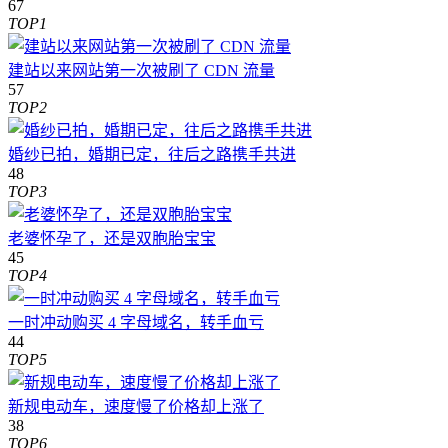
67
TOP1
建站以来网站第一次被刷了 CDN 流量
57
TOP2
婚纱已拍，婚期已定，往后之路携手共进
48
TOP3
老婆怀孕了，还是双胞胎宝宝
45
TOP4
一时冲动购买 4 字母域名，转手血亏
44
TOP5
新规电动车，速度慢了价格却上涨了
38
TOP6