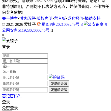
如若侵权，请联系 2682073569@qq.com进行处理，谢谢！除
非特别声明，否则均不代表站方观点，并仅供查阅，不作为任
何参考依据！
关于博主
•
博客历程
•
版权声明
•
留言板
•
成套报价
•
捐助支持
© 2021-2026
爱娃子
蜀ICP备2021003249号-3
川
公网安备51192302000245号
f
f
×
登录
忘记密码？
登录
免密登录