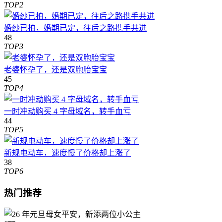
TOP2
婚纱已拍，婚期已定，往后之路携手共进
48
TOP3
老婆怀孕了，还是双胞胎宝宝
45
TOP4
一时冲动购买 4 字母域名，转手血亏
44
TOP5
新规电动车，速度慢了价格却上涨了
38
TOP6
热门推荐