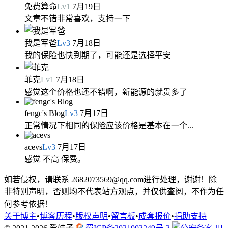
免费算命
Lv
1
7月19日
文章不错非常喜欢，支持一下
我是军爸
Lv
3
7月18日
我的保险也快到期了，可能还是选择平安
菲克
Lv
1
7月18日
感觉这个价格也还不错啊，新能源的就贵多了
fengc's Blog
Lv
3
7月17日
正常情况下相同的保险应该价格是基本在一个...
acevs
Lv
3
7月17日
感觉 不高 保费。
如若侵权，请联系 2682073569@qq.com进行处理，谢谢！除
非特别声明，否则均不代表站方观点，并仅供查阅，不作为任
何参考依据！
关于博主
•
博客历程
•
版权声明
•
留言板
•
成套报价
•
捐助支持