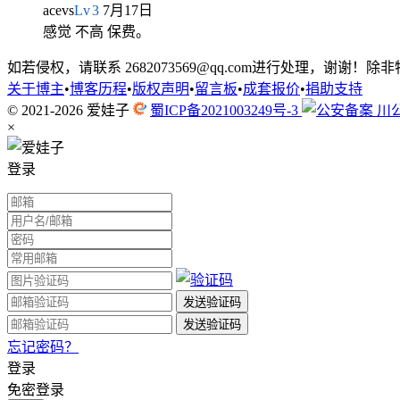
acevs
Lv
3
7月17日
感觉 不高 保费。
如若侵权，请联系 2682073569@qq.com进行处理，
关于博主
•
博客历程
•
版权声明
•
留言板
•
成套报价
•
捐助支持
© 2021-2026
爱娃子
蜀ICP备2021003249号-3
川公
×
登录
忘记密码？
登录
免密登录