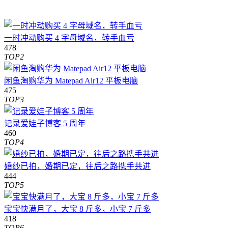
一时冲动购买 4 字母域名，转手血亏
478
TOP2
闲鱼淘购华为 Matepad Air12 平板电脑
475
TOP3
记录爱娃子博客 5 周年
460
TOP4
婚纱已拍，婚期已定，往后之路携手共进
444
TOP5
宝宝快满月了，大宝 8 斤多，小宝 7 斤多
418
TOP6