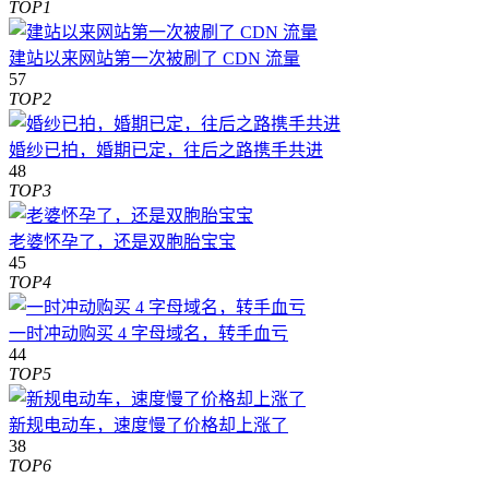
TOP1
建站以来网站第一次被刷了 CDN 流量
57
TOP2
婚纱已拍，婚期已定，往后之路携手共进
48
TOP3
老婆怀孕了，还是双胞胎宝宝
45
TOP4
一时冲动购买 4 字母域名，转手血亏
44
TOP5
新规电动车，速度慢了价格却上涨了
38
TOP6