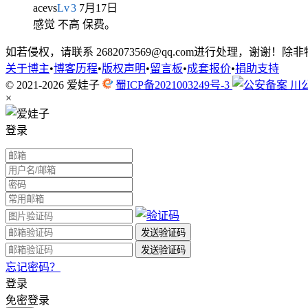
acevs
Lv
3
7月17日
感觉 不高 保费。
如若侵权，请联系 2682073569@qq.com进行处理，
关于博主
•
博客历程
•
版权声明
•
留言板
•
成套报价
•
捐助支持
© 2021-2026
爱娃子
蜀ICP备2021003249号-3
川公
×
登录
忘记密码？
登录
免密登录