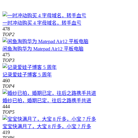
一时冲动购买 4 字母域名，转手血亏
478
TOP2
闲鱼淘购华为 Matepad Air12 平板电脑
475
TOP3
记录爱娃子博客 5 周年
460
TOP4
婚纱已拍，婚期已定，往后之路携手共进
444
TOP5
宝宝快满月了，大宝 8 斤多，小宝 7 斤多
419
TOP6