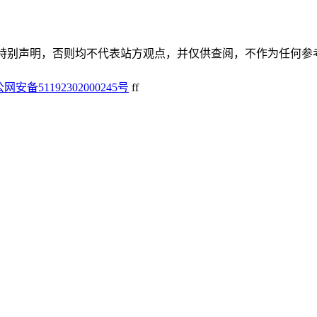
谢谢！除非特别声明，否则均不代表站方观点，并仅供查阅，不作为任何
网安备51192302000245号
f
f