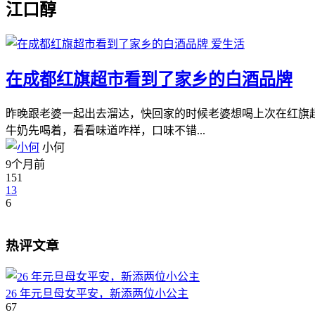
江口醇
爱生活
在成都红旗超市看到了家乡的白酒品牌
昨晚跟老婆一起出去溜达，快回家的时候老婆想喝上次在红旗
牛奶先喝着，看看味道咋样，口味不错...
小何
9个月前
151
13
6
热评文章
26 年元旦母女平安，新添两位小公主
67