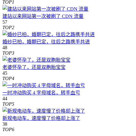
TOP1
建站以来网站第一次被刷了 CDN 流量
57
TOP2
婚纱已拍，婚期已定，往后之路携手共进
48
TOP3
老婆怀孕了，还是双胞胎宝宝
45
TOP4
一时冲动购买 4 字母域名，转手血亏
44
TOP5
新规电动车，速度慢了价格却上涨了
38
TOP6