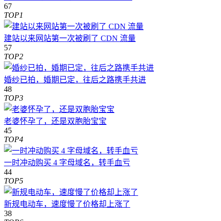
67
TOP1
建站以来网站第一次被刷了 CDN 流量
57
TOP2
婚纱已拍，婚期已定，往后之路携手共进
48
TOP3
老婆怀孕了，还是双胞胎宝宝
45
TOP4
一时冲动购买 4 字母域名，转手血亏
44
TOP5
新规电动车，速度慢了价格却上涨了
38