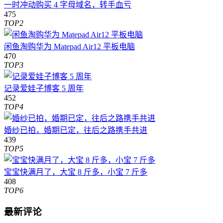
一时冲动购买 4 字母域名，转手血亏
475
TOP2
闲鱼淘购华为 Matepad Air12 平板电脑
470
TOP3
记录爱娃子博客 5 周年
452
TOP4
婚纱已拍，婚期已定，往后之路携手共进
439
TOP5
宝宝快满月了，大宝 8 斤多，小宝 7 斤多
408
TOP6
最新评论