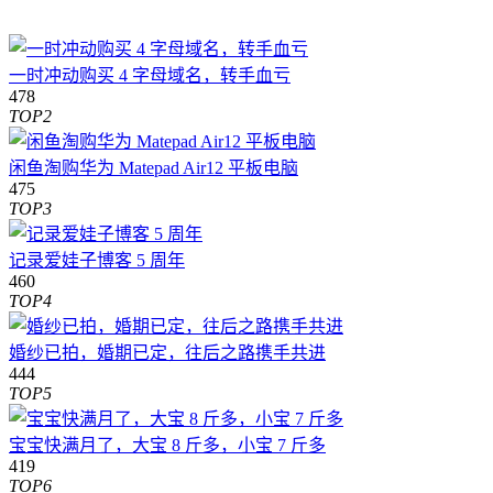
一时冲动购买 4 字母域名，转手血亏
478
TOP2
闲鱼淘购华为 Matepad Air12 平板电脑
475
TOP3
记录爱娃子博客 5 周年
460
TOP4
婚纱已拍，婚期已定，往后之路携手共进
444
TOP5
宝宝快满月了，大宝 8 斤多，小宝 7 斤多
419
TOP6