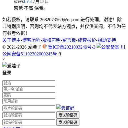
acevs
Lv
3
7月17日
感觉 不高 保费。
如若侵权，请联系 2682073569@qq.com进行处理，谢谢！除
非特别声明，否则均不代表站方观点，并仅供查阅，不作为任
何参考依据！
关于博主
•
博客历程
•
版权声明
•
留言板
•
成套报价
•
捐助支持
© 2021-2026
爱娃子
蜀ICP备2021003249号-3
川
公网安备51192302000245号
f
f
×
登录