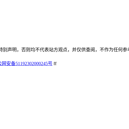
谢谢！除非特别声明，否则均不代表站方观点，并仅供查阅，不作为任何
网安备51192302000245号
f
f