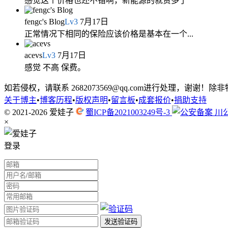
感觉这个价格也还不错啊，新能源的就贵多了
fengc's Blog
Lv
3
7月17日
正常情况下相同的保险应该价格是基本在一个...
acevs
Lv
3
7月17日
感觉 不高 保费。
如若侵权，请联系 2682073569@qq.com进行处理，
关于博主
•
博客历程
•
版权声明
•
留言板
•
成套报价
•
捐助支持
© 2021-2026
爱娃子
蜀ICP备2021003249号-3
川公
×
登录