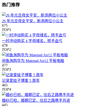
热门推荐
26 年元旦母女平安，新添两位小公主
675
TOP1
一时冲动购买 4 字母域名，转手血亏
478
TOP2
闲鱼淘购华为 Matepad Air12 平板电脑
477
TOP3
记录爱娃子博客 5 周年
465
TOP4
婚纱已拍，婚期已定，往后之路携手共进
445