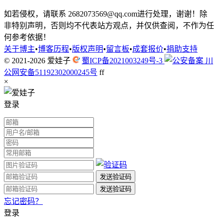
如若侵权，请联系 2682073569@qq.com进行处理，谢谢！除
非特别声明，否则均不代表站方观点，并仅供查阅，不作为任
何参考依据！
关于博主
•
博客历程
•
版权声明
•
留言板
•
成套报价
•
捐助支持
© 2021-2026
爱娃子
蜀ICP备2021003249号-3
川
公网安备51192302000245号
f
f
×
登录
忘记密码？
登录