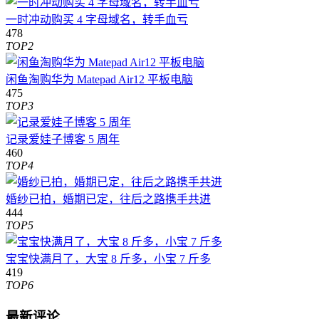
一时冲动购买 4 字母域名，转手血亏
478
TOP2
闲鱼淘购华为 Matepad Air12 平板电脑
475
TOP3
记录爱娃子博客 5 周年
460
TOP4
婚纱已拍，婚期已定，往后之路携手共进
444
TOP5
宝宝快满月了，大宝 8 斤多，小宝 7 斤多
419
TOP6
最新评论