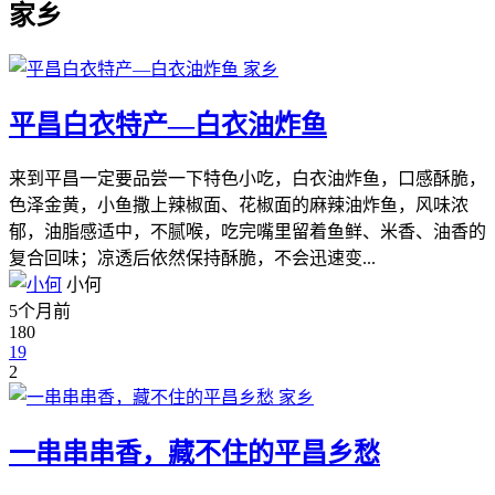
家乡
家乡
平昌白衣特产—白衣油炸鱼
来到平昌一定要品尝一下特色小吃，白衣油炸鱼，口感酥脆，
色泽金黄，小鱼撒上辣椒面、花椒面的麻辣油炸鱼，风味浓
郁，油脂感适中，不腻喉，吃完嘴里留着鱼鲜、米香、油香的
复合回味；凉透后依然保持酥脆，不会迅速变...
小何
5个月前
180
19
2
家乡
一串串串香，藏不住的平昌乡愁