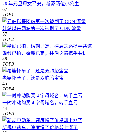
26 年元旦母女平安，新添两位小公主
67
TOP1
建站以来网站第一次被刷了 CDN 流量
57
TOP2
婚纱已拍，婚期已定，往后之路携手共进
48
TOP3
老婆怀孕了，还是双胞胎宝宝
45
TOP4
一时冲动购买 4 字母域名，转手血亏
44
TOP5
新规电动车，速度慢了价格却上涨了