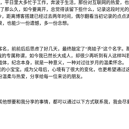
站领域，平日里大多忙于工作，奔波于生活，那份对互联网的热爱，
深圳待了那么久，如今要离开，总觉得该留下些什么，记录这段时
如今，距离博客搭建已经过去两年时间，偶尔翻看当初记录的点点
录，也能少一份遗憾，多一份念想。
客名，前前后后思虑了好几天，最终敲定了“亮娃子”这个名字。
对我的专属称谓，如今我已然长大成人，却很少再听到有人这样叫
载体，纪念本身，就是一种意义，一种对过往岁月的温柔怀念。
自己的小宝宝。成为父母后，心境有了很大的变化，也更希望通过
份温柔与热爱，分享给每一位来访的朋友。
其他想要和我分享的事情，都可以通过以下方式联系我，我会尽