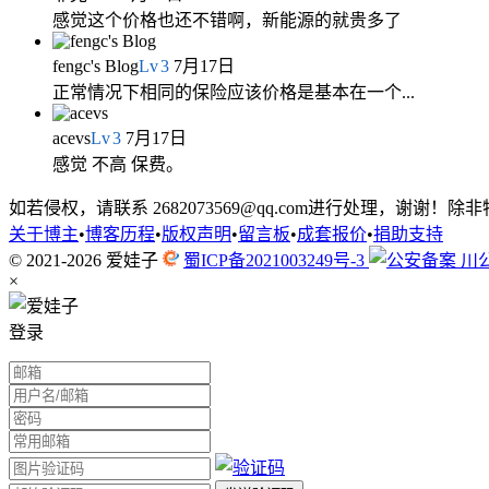
感觉这个价格也还不错啊，新能源的就贵多了
fengc's Blog
Lv
3
7月17日
正常情况下相同的保险应该价格是基本在一个...
acevs
Lv
3
7月17日
感觉 不高 保费。
如若侵权，请联系 2682073569@qq.com进行处理，
关于博主
•
博客历程
•
版权声明
•
留言板
•
成套报价
•
捐助支持
© 2021-2026
爱娃子
蜀ICP备2021003249号-3
川公
×
登录