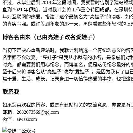
不过，从毕业后到 2019 年这段时间，我就暂时告别了建
直到 2021 年伊始，当时我计划将工作重心转回成都。在
年对互联网的热爱，搭建了这个最初名为“亮娃子”的博客。
的真实写照。或许等到年老的那一天，再翻看这些年轻时的记
博客名由来（已由亮娃子改名爱娃子）
当初下定决心重新建站时，我就计划甄选一个有纪念意义的博
名字都不会改变。“亮娃子”是我从小就有的小名，是亲戚们
时光，都需要我们用心纪念。而博客名，便是这份纪念最好的
至于后来将博客名从“亮娃子”改为“爱娃子”，是因为我有了
焦于爱、生活、成长，记录身边一切值得热爱的事物，也把这
联系我
如果您喜欢我的博客，或是有建站相关的交流意愿，亦或是有
邮箱：2682073569@qq.com
微信：aiwazicom