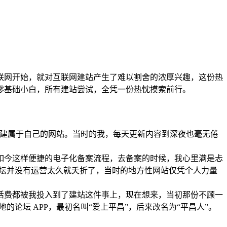
联网开始，就对互联网建站产生了难以割舍的浓厚兴趣，这份热
零基础小白，所有建站尝试，全凭一份热忱摸索前行。
义上搭建属于自己的网站。当时的我，每天更新内容到深夜也毫无倦
没有如今这样便捷的电子化备案流程，去备案的时候，我心里满是忐
论坛并没有运营太久就夭折了，当时的地方性网站仅凭个人力量
活费都被我投入到了建站这件事上，现在想来，当初那份不顾一
论坛 APP，最初名叫“爱上平昌”，后来改名为“平昌人”。