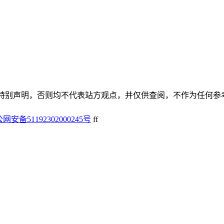
谢谢！除非特别声明，否则均不代表站方观点，并仅供查阅，不作为任何
网安备51192302000245号
f
f