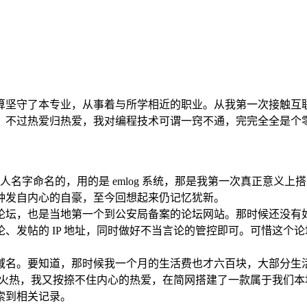
算坚守了本专业，从事着与所学相近的职业。从我第一次接触互
。不过热爱归热爱，我对编程技术可谓一窍不通，完完全全是个
个人名字命名的，用的是 emlog 系统，那是我第一次真正意
种发自内心的自豪，至今回想起来仍记忆犹新。
第一个论坛，也是当地第一个到公安局备案的论坛网站。那时候还
、发帖的 IP 地址，同时做好不当言论的管控即可。可惜这个
域名。要知道，那时候我一个月的生活费也才六百块，大部分生
渐火热，我又按捺不住内心的热爱，在简网搭建了一款属于我们本地的
索到相关记录。