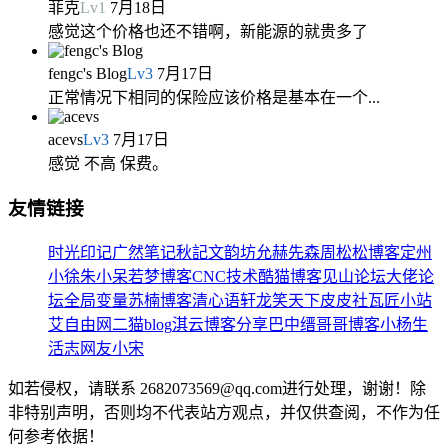
菲克
Lv
1
7月18日
感觉这个价格也还不错啊，新能源的就贵多了
fengc's Blog
Lv
3
7月17日
正常情况下相同的保险应该价格是基本在一个...
acevs
Lv
3
7月17日
感觉 不高 保费。
友情链接
时光印记
广然笔记
秋記
文韵坊
允赫先森
周松松博客
定州
小徐
朱小呆
若梦博客
CNC技术
酷猫博客
见山论坛
大佬论
坛
全局变量
苏楠博客
清心语轩
龙笑天下
皮皮社
瓦匠小站
艾自由网
二猫blog
淇云博客
分享巴中
缙哥哥博客
小杨生
活志
网友小宋
如若侵权，请联系 2682073569@qq.com进行处理，谢谢！除
非特别声明，否则均不代表站方观点，并仅供查阅，不作为任
何参考依据！