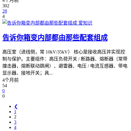
4个月前
302
28
4
爱知识
告诉你箱变内部都由那些配套组成
高压室（进线侧，常 10kV/35kV） 核心是接收高压并实现控
制与保护。主要组件：高压负荷开关 / 断路器、熔断器（常带
撞击器，熔断联动跳闸）、避雷器、电压 / 电流互感器、带电
显示器、接地开关；具...
4个月前
54
0
0
❮
1
2
3
4