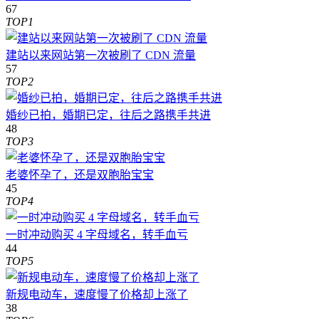
67
TOP1
建站以来网站第一次被刷了 CDN 流量
57
TOP2
婚纱已拍，婚期已定，往后之路携手共进
48
TOP3
老婆怀孕了，还是双胞胎宝宝
45
TOP4
一时冲动购买 4 字母域名，转手血亏
44
TOP5
新规电动车，速度慢了价格却上涨了
38