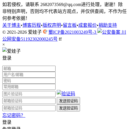
如若侵权，请联系 2682073569@qq.com进行处理，谢谢！除
非特别声明，否则均不代表站方观点，并仅供查阅，不作为任
何参考依据！
关于博主
•
博客历程
•
版权声明
•
留言板
•
成套报价
•
捐助支持
© 2021-2026
爱娃子
蜀ICP备2021003249号-3
川
公网安备51192302000245号
f
f
×
登录
忘记密码？
登录