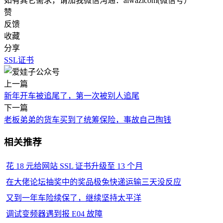
如有其它需求，请加我微信沟通：aiwazicom(微信号）
赞
反馈
收藏
分享
SSL证书
上一篇
新年开车被追尾了，第一次被别人追尾
下一篇
老板弟弟的货车买到了统筹保险，事故自己掏钱
相关推荐
花 18 元给网站 SSL 证书升级至 13 个月
在大佬论坛抽奖中的奖品极兔快递运输三天没反应
又到一年车险续保了，继续坚持太平洋
调试变频器遇到报 E04 故障