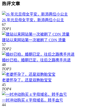
热评文章
26 年元旦母女平安，新添两位小公主
67
TOP1
建站以来网站第一次被刷了 CDN 流量
57
TOP2
婚纱已拍，婚期已定，往后之路携手共进
48
TOP3
老婆怀孕了，还是双胞胎宝宝
45
TOP4
一时冲动购买 4 字母域名，转手血亏
44