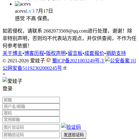
acevs
Lv
3
7月17日
感觉 不高 保费。
如若侵权，请联系 2682073569@qq.com进行处理，谢谢！除
非特别声明，否则均不代表站方观点，并仅供查阅，不作为任
何参考依据！
关于博主
•
博客历程
•
版权声明
•
留言板
•
成套报价
•
捐助支持
© 2021-2026
爱娃子
蜀ICP备2021003249号-3
川
公网安备51192302000245号
f
f
×
登录