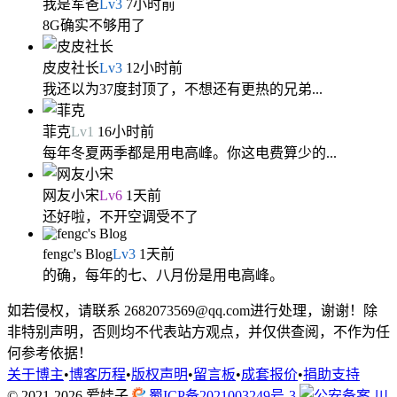
我是军爸
Lv
3
7小时前
8G确实不够用了
皮皮社长
Lv
3
12小时前
我还以为37度封顶了，不想还有更热的兄弟...
菲克
Lv
1
16小时前
每年冬夏两季都是用电高峰。你这电费算少的...
网友小宋
Lv
6
1天前
还好啦，不开空调受不了
fengc's Blog
Lv
3
1天前
的确，每年的七、八月份是用电高峰。
如若侵权，请联系 2682073569@qq.com进行处理，谢谢！除
非特别声明，否则均不代表站方观点，并仅供查阅，不作为任
何参考依据！
关于博主
•
博客历程
•
版权声明
•
留言板
•
成套报价
•
捐助支持
© 2021-2026
爱娃子
蜀ICP备2021003249号-3
川