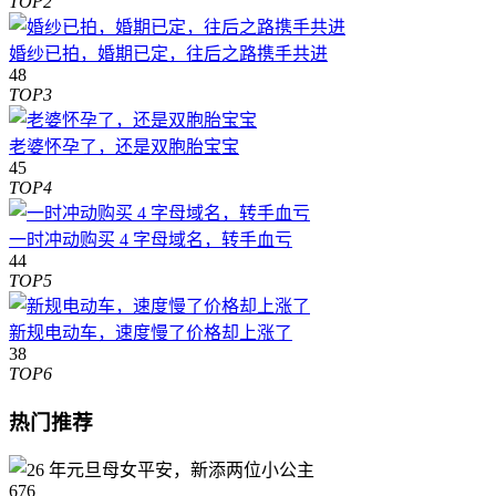
TOP2
婚纱已拍，婚期已定，往后之路携手共进
48
TOP3
老婆怀孕了，还是双胞胎宝宝
45
TOP4
一时冲动购买 4 字母域名，转手血亏
44
TOP5
新规电动车，速度慢了价格却上涨了
38
TOP6
热门推荐
676