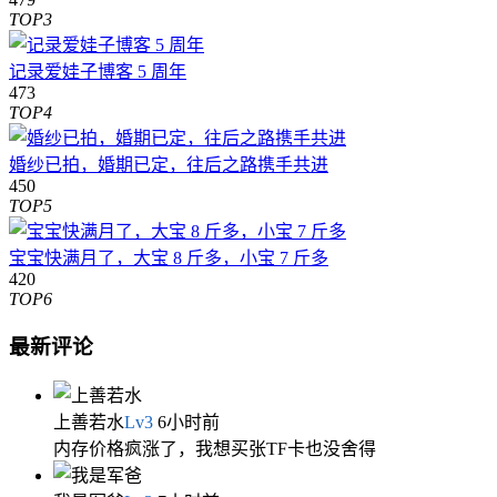
TOP3
记录爱娃子博客 5 周年
473
TOP4
婚纱已拍，婚期已定，往后之路携手共进
450
TOP5
宝宝快满月了，大宝 8 斤多，小宝 7 斤多
420
TOP6
最新评论
上善若水
Lv
3
6小时前
内存价格疯涨了，我想买张TF卡也没舍得