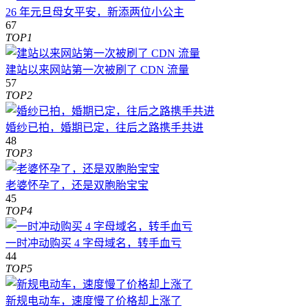
26 年元旦母女平安，新添两位小公主
67
TOP1
建站以来网站第一次被刷了 CDN 流量
57
TOP2
婚纱已拍，婚期已定，往后之路携手共进
48
TOP3
老婆怀孕了，还是双胞胎宝宝
45
TOP4
一时冲动购买 4 字母域名，转手血亏
44
TOP5
新规电动车，速度慢了价格却上涨了