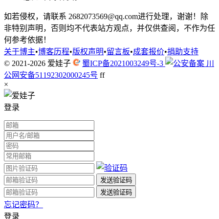
如若侵权，请联系 2682073569@qq.com进行处理，谢谢！除
非特别声明，否则均不代表站方观点，并仅供查阅，不作为任
何参考依据！
关于博主
•
博客历程
•
版权声明
•
留言板
•
成套报价
•
捐助支持
© 2021-2026
爱娃子
蜀ICP备2021003249号-3
川
公网安备51192302000245号
f
f
×
登录
忘记密码？
登录