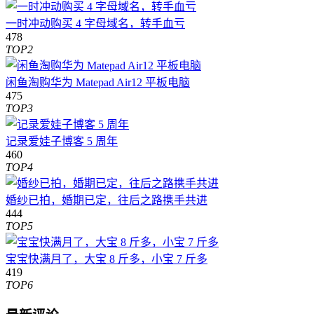
一时冲动购买 4 字母域名，转手血亏
478
TOP2
闲鱼淘购华为 Matepad Air12 平板电脑
475
TOP3
记录爱娃子博客 5 周年
460
TOP4
婚纱已拍，婚期已定，往后之路携手共进
444
TOP5
宝宝快满月了，大宝 8 斤多，小宝 7 斤多
419
TOP6