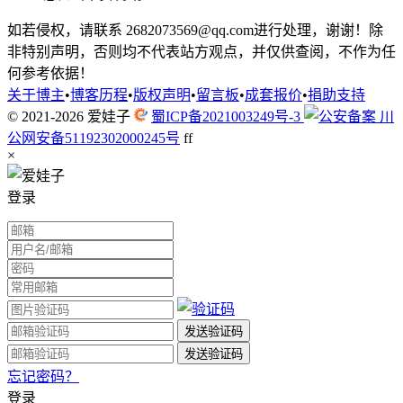
如若侵权，请联系 2682073569@qq.com进行处理，谢谢！除
非特别声明，否则均不代表站方观点，并仅供查阅，不作为任
何参考依据！
关于博主
•
博客历程
•
版权声明
•
留言板
•
成套报价
•
捐助支持
© 2021-2026
爱娃子
蜀ICP备2021003249号-3
川
公网安备51192302000245号
f
f
×
登录
忘记密码？
登录