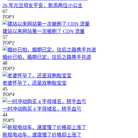
26 年元旦母女平安，新添两位小公主
67
TOP1
建站以来网站第一次被刷了 CDN 流量
57
TOP2
婚纱已拍，婚期已定，往后之路携手共进
48
TOP3
老婆怀孕了，还是双胞胎宝宝
45
TOP4
一时冲动购买 4 字母域名，转手血亏
44
TOP5
新规电动车，速度慢了价格却上涨了