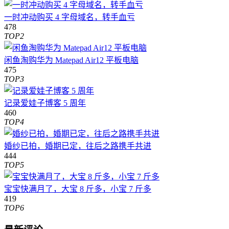
一时冲动购买 4 字母域名，转手血亏
478
TOP2
闲鱼淘购华为 Matepad Air12 平板电脑
475
TOP3
记录爱娃子博客 5 周年
460
TOP4
婚纱已拍，婚期已定，往后之路携手共进
444
TOP5
宝宝快满月了，大宝 8 斤多，小宝 7 斤多
419
TOP6