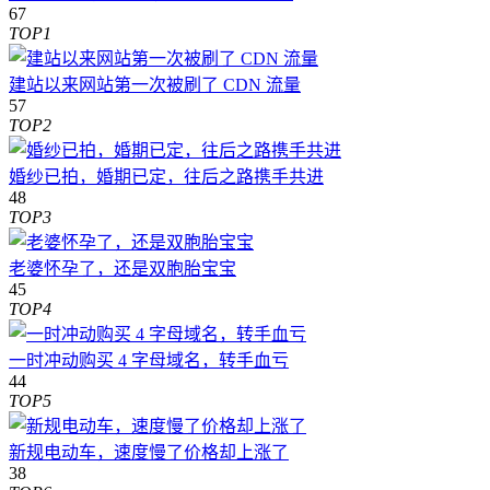
67
TOP1
建站以来网站第一次被刷了 CDN 流量
57
TOP2
婚纱已拍，婚期已定，往后之路携手共进
48
TOP3
老婆怀孕了，还是双胞胎宝宝
45
TOP4
一时冲动购买 4 字母域名，转手血亏
44
TOP5
新规电动车，速度慢了价格却上涨了
38