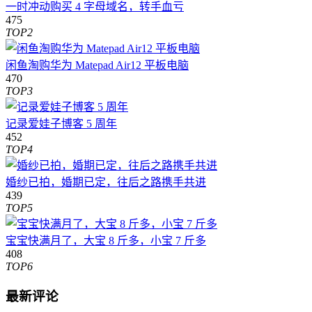
一时冲动购买 4 字母域名，转手血亏
475
TOP2
闲鱼淘购华为 Matepad Air12 平板电脑
470
TOP3
记录爱娃子博客 5 周年
452
TOP4
婚纱已拍，婚期已定，往后之路携手共进
439
TOP5
宝宝快满月了，大宝 8 斤多，小宝 7 斤多
408
TOP6
最新评论