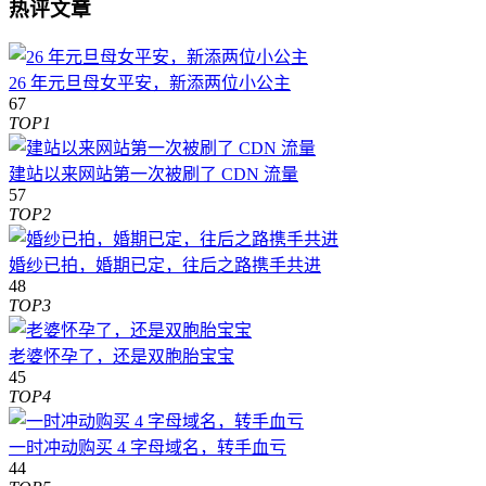
热评文章
26 年元旦母女平安，新添两位小公主
67
TOP1
建站以来网站第一次被刷了 CDN 流量
57
TOP2
婚纱已拍，婚期已定，往后之路携手共进
48
TOP3
老婆怀孕了，还是双胞胎宝宝
45
TOP4
一时冲动购买 4 字母域名，转手血亏
44