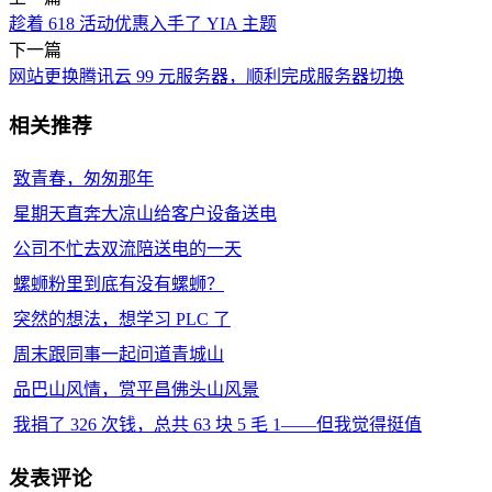
趁着 618 活动优惠入手了 YIA 主题
下一篇
网站更换腾讯云 99 元服务器，顺利完成服务器切换
相关推荐
致青春，匆匆那年
星期天直奔大凉山给客户设备送电
公司不忙去双流陪送电的一天
螺蛳粉里到底有没有螺蛳？
突然的想法，想学习 PLC 了
周末跟同事一起问道青城山
品巴山风情，赏平昌佛头山风景
我捐了 326 次钱，总共 63 块 5 毛 1——但我觉得挺值
发表评论