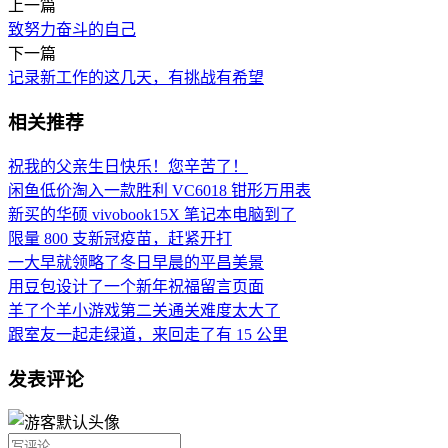
上一篇
致努力奋斗的自己
下一篇
记录新工作的这几天，有挑战有希望
相关推荐
祝我的父亲生日快乐！您辛苦了！
闲鱼低价淘入一款胜利 VC6018 钳形万用表
新买的华硕 vivobook15X 笔记本电脑到了
限量 800 支新冠疫苗，赶紧开打
一大早就领略了冬日早晨的平昌美景
用豆包设计了一个新年祝福留言页面
羊了个羊小游戏第二关通关难度太大了
跟室友一起走绿道，来回走了有 15 公里
发表评论