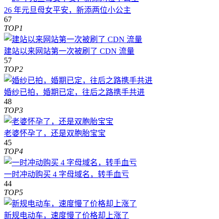
26 年元旦母女平安，新添两位小公主
67
TOP1
建站以来网站第一次被刷了 CDN 流量
57
TOP2
婚纱已拍，婚期已定，往后之路携手共进
48
TOP3
老婆怀孕了，还是双胞胎宝宝
45
TOP4
一时冲动购买 4 字母域名，转手血亏
44
TOP5
新规电动车，速度慢了价格却上涨了