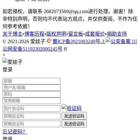
如若侵权，请联系 2682073569@qq.com进行处理，谢谢！除
非特别声明，否则均不代表站方观点，并仅供查阅，不作为任
何参考依据！
关于博主
•
博客历程
•
版权声明
•
留言板
•
成套报价
•
捐助支持
© 2021-2026
爱娃子
蜀ICP备2021003249号-3
川
公网安备51192302000245号
f
f
×
登录
忘记密码？
登录