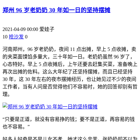
郑州 96 岁老奶奶 30 年如一日的坚持摆摊
2021-04-09 00:00
爱娃子
10
抢沙发
0
河南郑州，96 岁老奶奶，夜间 11 点出摊，早上 5 点收摊，卖
的夹菜面馍馅多量大，三十年如一日。老奶奶虽然 96 岁了，
心态特好。早上 5 点收摊后，上午还要去赶集买菜，准备晚上
再次出摊的佐料。这么大年纪了还坚持摆摊，而且已经坚持
30 年，这 30 年左右的夜市摆摊经历，也让她见过不少的夜间
工作者，当有人问是否觉得他们不容易时，她的回答却别有哲
理。
“只要是正道，就没有容易挣的钱；要不是正道，再容易的钱
也不容易。”
好多人好奇是不是儿女不孝，她才这么辛苦。张奶奶却不以为