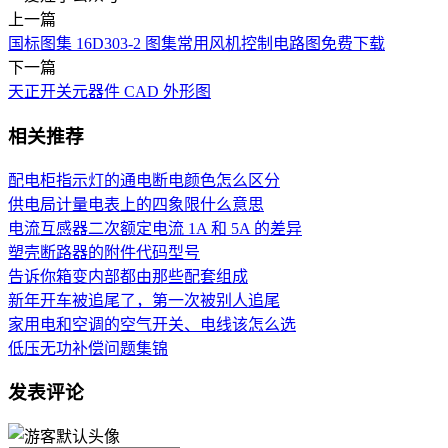
上一篇
国标图集 16D303-2 图集常用风机控制电路图免费下载
下一篇
天正开关元器件 CAD 外形图
相关推荐
配电柜指示灯的通电断电颜色怎么区分
供电局计量电表上的四象限什么意思
电流互感器二次额定电流 1A 和 5A 的差异
塑壳断路器的附件代码型号
告诉你箱变内部都由那些配套组成
新年开车被追尾了，第一次被别人追尾
家用电和空调的空气开关、电线该怎么选
低压无功补偿问题集锦
发表评论