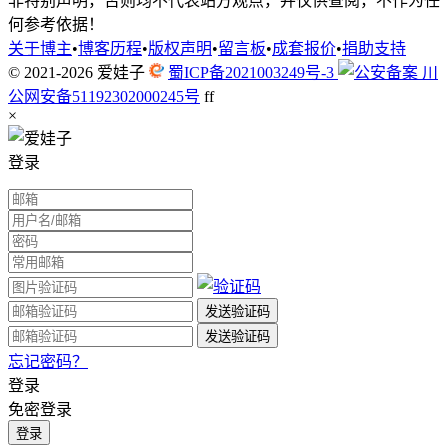
非特别声明，否则均不代表站方观点，并仅供查阅，不作为任
何参考依据！
关于博主
•
博客历程
•
版权声明
•
留言板
•
成套报价
•
捐助支持
© 2021-2026
爱娃子
蜀ICP备2021003249号-3
川
公网安备51192302000245号
f
f
×
登录
忘记密码？
登录
免密登录