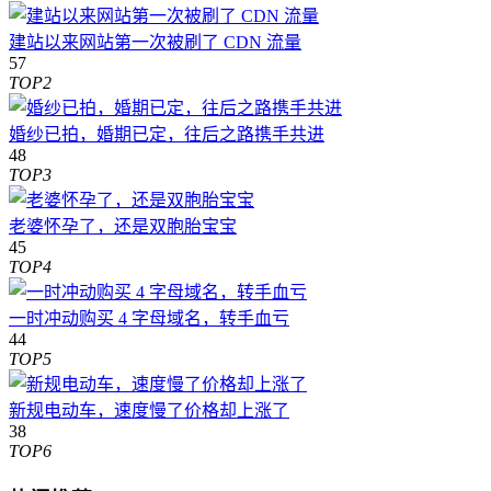
建站以来网站第一次被刷了 CDN 流量
57
TOP2
婚纱已拍，婚期已定，往后之路携手共进
48
TOP3
老婆怀孕了，还是双胞胎宝宝
45
TOP4
一时冲动购买 4 字母域名，转手血亏
44
TOP5
新规电动车，速度慢了价格却上涨了
38
TOP6