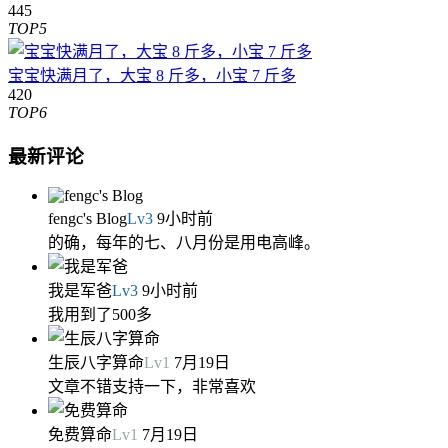
445
TOP5
宝宝快满月了，大宝 8 斤多，小宝 7 斤多
420
TOP6
最新评论
fengc's Blog
Lv
3
9小时前
的确，每年的七、八月份是用电高峰。
我是军爸
Lv
3
9小时前
我用到了500多
生辰八字算命
Lv
1
7月19日
文章不错支持一下，非常喜欢
免费算命
Lv
1
7月19日