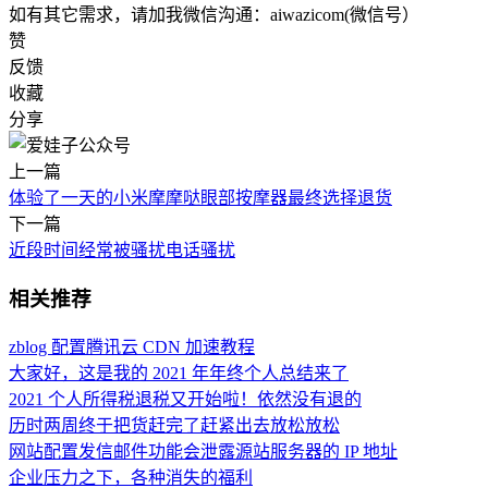
如有其它需求，请加我微信沟通：aiwazicom(微信号）
赞
反馈
收藏
分享
上一篇
体验了一天的小米摩摩哒眼部按摩器最终选择退货
下一篇
近段时间经常被骚扰电话骚扰
相关推荐
zblog 配置腾讯云 CDN 加速教程
大家好，这是我的 2021 年年终个人总结来了
2021 个人所得税退税又开始啦！依然没有退的
历时两周终于把货赶完了赶紧出去放松放松
网站配置发信邮件功能会泄露源站服务器的 IP 地址
企业压力之下，各种消失的福利