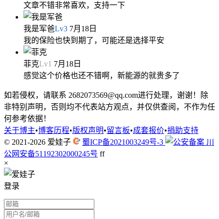
文章不错非常喜欢，支持一下
我是军爸
Lv
3
7月18日
我的保险也快到期了，可能还是选择平安
菲克
Lv
1
7月18日
感觉这个价格也还不错啊，新能源的就贵多了
如若侵权，请联系 2682073569@qq.com进行处理，谢谢！除
非特别声明，否则均不代表站方观点，并仅供查阅，不作为任
何参考依据！
关于博主
•
博客历程
•
版权声明
•
留言板
•
成套报价
•
捐助支持
© 2021-2026
爱娃子
蜀ICP备2021003249号-3
川
公网安备51192302000245号
f
f
×
登录