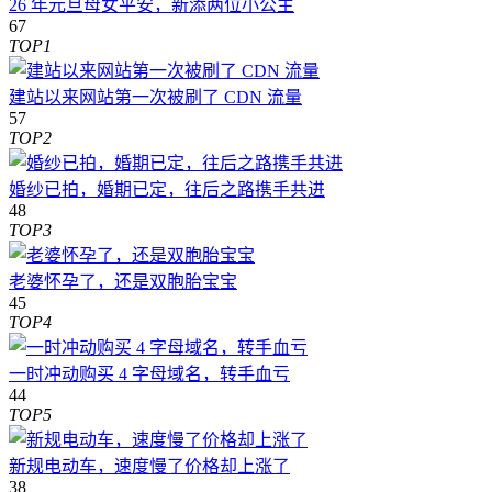
26 年元旦母女平安，新添两位小公主
67
TOP1
建站以来网站第一次被刷了 CDN 流量
57
TOP2
婚纱已拍，婚期已定，往后之路携手共进
48
TOP3
老婆怀孕了，还是双胞胎宝宝
45
TOP4
一时冲动购买 4 字母域名，转手血亏
44
TOP5
新规电动车，速度慢了价格却上涨了
38