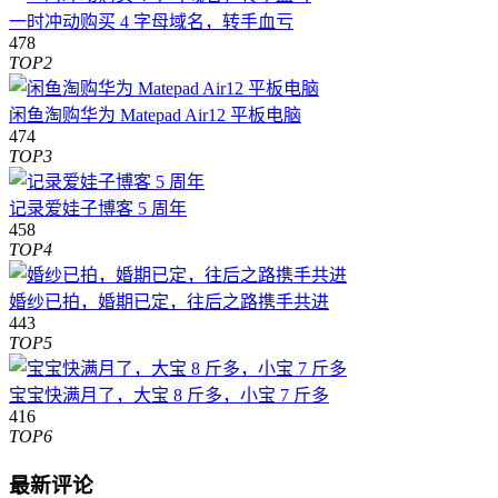
一时冲动购买 4 字母域名，转手血亏
478
TOP2
闲鱼淘购华为 Matepad Air12 平板电脑
474
TOP3
记录爱娃子博客 5 周年
458
TOP4
婚纱已拍，婚期已定，往后之路携手共进
443
TOP5
宝宝快满月了，大宝 8 斤多，小宝 7 斤多
416
TOP6
最新评论