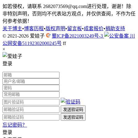
如若侵权，请联系 2682073569@qq.com进行处理，谢谢！除
非特别声明，否则均不代表站方观点，并仅供查阅，不作为任
何参考依据！
关于博主
•
博客历程
•
版权声明
•
留言板
•
成套报价
•
捐助支持
© 2021-2026
爱娃子
蜀ICP备2021003249号-3
川
公网安备51192302000245号
f
f
×
登录
忘记密码？
登录