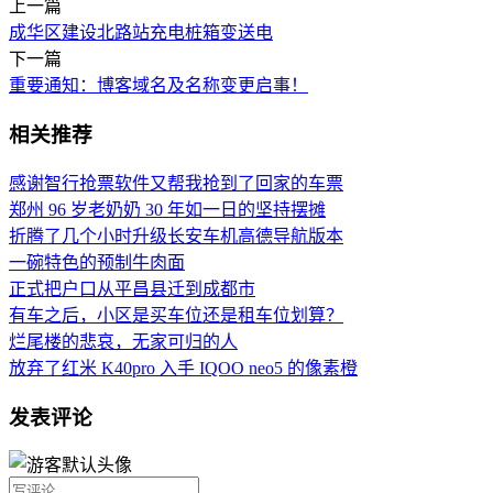
上一篇
成华区建设北路站充电桩箱变送电
下一篇
重要通知：博客域名及名称变更启事！
相关推荐
感谢智行抢票软件又帮我抢到了回家的车票
郑州 96 岁老奶奶 30 年如一日的坚持摆摊
折腾了几个小时升级长安车机高德导航版本
一碗特色的预制牛肉面
正式把户口从平昌县迁到成都市
有车之后，小区是买车位还是租车位划算？
烂尾楼的悲哀，无家可归的人
放弃了红米 K40pro 入手 IQOO neo5 的像素橙
发表评论