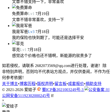
文章不错支持一下，非常喜欢
免费算命
Lv
1
7月19日
文章不错非常喜欢，支持一下
我是军爸
Lv
3
7月18日
我的保险也快到期了，可能还是选择平安
菲克
Lv
1
7月18日
感觉这个价格也还不错啊，新能源的就贵多了
如若侵权，请联系 2682073569@qq.com进行处理，谢谢！除
非特别声明，否则均不代表站方观点，并仅供查阅，不作为任
何参考依据！
关于博主
•
博客历程
•
版权声明
•
留言板
•
成套报价
•
捐助支持
© 2021-2026
爱娃子
蜀ICP备2021003249号-3
川
公网安备51192302000245号
f
f
×