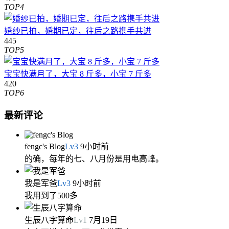
TOP4
婚纱已拍，婚期已定，往后之路携手共进
445
TOP5
宝宝快满月了，大宝 8 斤多，小宝 7 斤多
420
TOP6
最新评论
fengc's Blog
Lv
3
9小时前
的确，每年的七、八月份是用电高峰。
我是军爸
Lv
3
9小时前
我用到了500多
生辰八字算命
Lv
1
7月19日