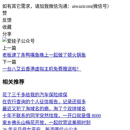
如有其它需求，请加我微信沟通：aiwazicom(微信号）
赞
反馈
收藏
分享
上一篇
老板逮了条鸭嘴鱼晚上一起做了顿火锅鱼
下一篇
一台八艾云香港虚拟主机免费赠送啦！
相关推荐
花了三千多给我的汽车保险续保
在农行查询的个人征信报告，记录还挺多
最近又犯了淘域名的瘾，淘了个双拼域名
十年不联系的同学突然找我，一开口就是借 8000
家乡佛头山梅花开放，一起欣赏这美丽时刻
26 年元旦母女平安，新添两位小公主