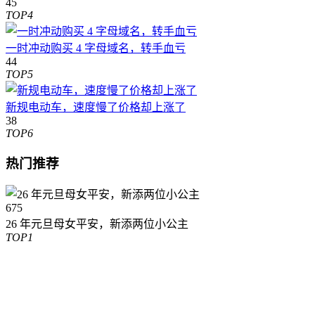
45
TOP4
一时冲动购买 4 字母域名，转手血亏
44
TOP5
新规电动车，速度慢了价格却上涨了
38
TOP6
热门推荐
675
26 年元旦母女平安，新添两位小公主
TOP1