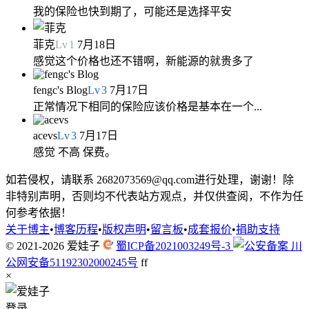
我的保险也快到期了，可能还是选择平安
菲克
Lv
1
7月18日
感觉这个价格也还不错啊，新能源的就贵多了
fengc's Blog
Lv
3
7月17日
正常情况下相同的保险应该价格是基本在一个...
acevs
Lv
3
7月17日
感觉 不高 保费。
如若侵权，请联系 2682073569@qq.com进行处理，谢谢！除
非特别声明，否则均不代表站方观点，并仅供查阅，不作为任
何参考依据！
关于博主
•
博客历程
•
版权声明
•
留言板
•
成套报价
•
捐助支持
© 2021-2026
爱娃子
蜀ICP备2021003249号-3
川
公网安备51192302000245号
f
f
×
登录