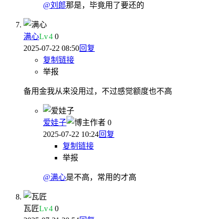
@刘郎
那是，毕竟用了要还的
满心
Lv
4
0
2025-07-22 08:50
回复
复制链接
举报
备用金我从来没用过，不过感觉额度也不高
爱娃子
作者
0
2025-07-22 10:24
回复
复制链接
举报
@满心
是不高，常用的才高
瓦匠
Lv
4
0