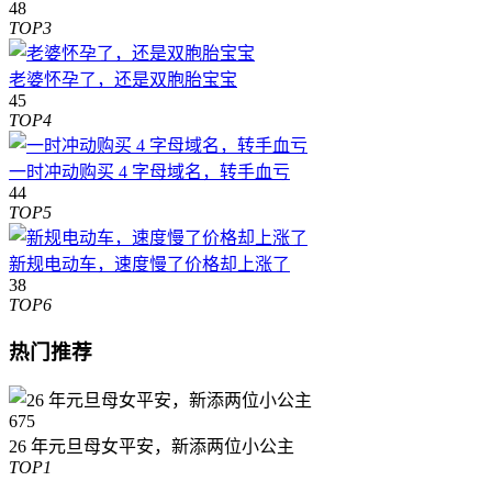
48
TOP3
老婆怀孕了，还是双胞胎宝宝
45
TOP4
一时冲动购买 4 字母域名，转手血亏
44
TOP5
新规电动车，速度慢了价格却上涨了
38
TOP6
热门推荐
675
26 年元旦母女平安，新添两位小公主
TOP1