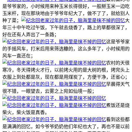
是爷爷家的，小时候用来种玉米长得很好，一般掰玉米一边吃
玉米杆，现在那块地由于爷爷年纪大了，做不了了，就给别人
种了菜；
大
年三十中午吃过午饭，下午就去烧香了，路上的草都很深了，
好在还有人弄出了一条路；
这是爷爷家
的手摇风车，打米后用来筛选糠的，这么多年了，小时候用的
风车一直还在；
农村的天很
寒冷，冬天得烤火才行，以前烤火用的是大树的根，烤完头上
衣服上到处都是灰，现在都是用煤炭了，方便干净，还省心；
早晨得天气
很不错，一眼望去，云雾之上宛如仙境一般；
煮饭还是烧
柴火，柴火饭是真香。
看到这些都
是满满的回忆，如今爷爷奶奶他们年纪也大了，再也不是以前