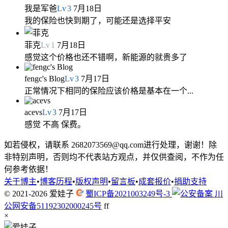
我是军爸
Lv
3
7月18日
我的保险也快到期了，可能还是选择平安
菲克
Lv
1
7月18日
感觉这个价格也还不错啊，新能源的就贵多了
fengc's Blog
Lv
3
7月17日
正常情况下相同的保险应该价格是基本在一个...
acevs
Lv
3
7月17日
感觉 不高 保费。
如若侵权，请联系 2682073569@qq.com进行处理，谢谢！除
非特别声明，否则均不代表站方观点，并仅供查阅，不作为任
何参考依据！
关于博主
•
博客历程
•
版权声明
•
留言板
•
成套报价
•
捐助支持
© 2021-2026
爱娃子
蜀ICP备2021003249号-3
川
公网安备51192302000245号
f
f
×