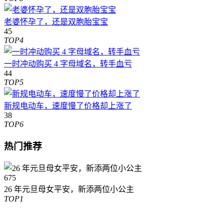
老婆怀孕了，还是双胞胎宝宝
45
TOP4
一时冲动购买 4 字母域名，转手血亏
44
TOP5
新规电动车，速度慢了价格却上涨了
38
TOP6
热门推荐
675
26 年元旦母女平安，新添两位小公主
TOP1