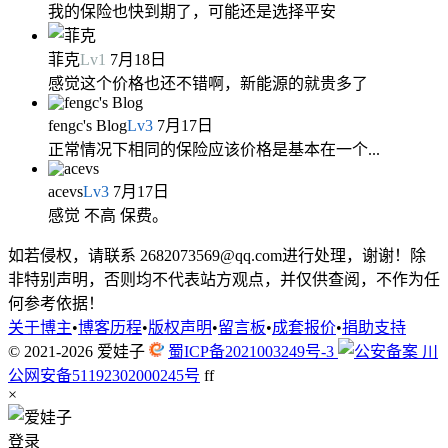
我的保险也快到期了，可能还是选择平安
菲克
Lv
1
7月18日
感觉这个价格也还不错啊，新能源的就贵多了
fengc's Blog
Lv
3
7月17日
正常情况下相同的保险应该价格是基本在一个...
acevs
Lv
3
7月17日
感觉 不高 保费。
如若侵权，请联系 2682073569@qq.com进行处理，谢谢！除
非特别声明，否则均不代表站方观点，并仅供查阅，不作为任
何参考依据！
关于博主
•
博客历程
•
版权声明
•
留言板
•
成套报价
•
捐助支持
© 2021-2026
爱娃子
蜀ICP备2021003249号-3
川
公网安备51192302000245号
f
f
×
登录