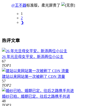
@王不器
标准版，柔光屏贵了
1
2
❯
热评文章
26 年元旦母女平安，新添两位小公主
67
TOP1
建站以来网站第一次被刷了 CDN 流量
57
TOP2
婚纱已拍，婚期已定，往后之路携手共进
48
TOP3