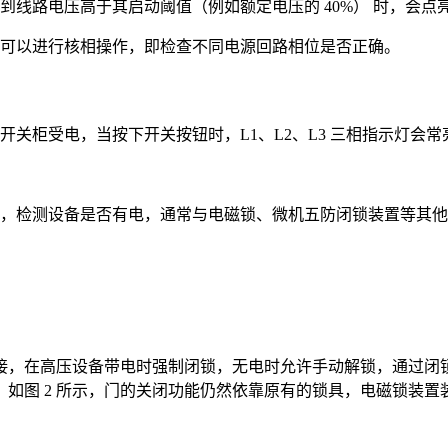
到线路电压高于其启动阈值（例如额定电压的 40%） 时，会点
还可以进行核相操作，即检查不同电源回路相位是否正确。
开关柜受电，当按下开关按钮时，L1、L2、L3 三相指示灯会
外，检测设备是否有电，通常与电磁锁、微机五防闭锁装置等其
接，在高压设备带电时强制闭锁，无电时允许手动解锁，通过闭
如图 2 所示，门的关闭功能仍然依靠原有的锁具，电磁锁装