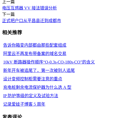
上一篇
电压互感器 VV 接法错误分析
下一篇
正式把户口从平昌县迁到成都市
相关推荐
告诉你箱变内部都由那些配套组成
阿里云不再发布带备案的域名交易
10kV 断路器操作顺序“O-0.3s-CO-180s-CO”的含义
新年开车被追尾了，第一次被别人追尾
设计变频控制柜需要注意的重点
充电桩剩余电流保护器为什么选 A 型
IP 防护等级的定义及试验方法
记录爱娃子博客 5 周年
发表评论