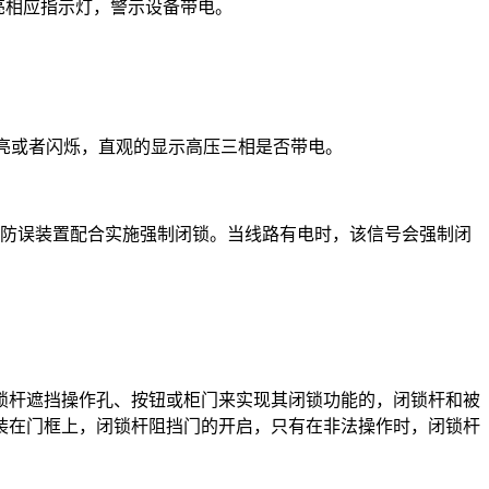
亮相应指示灯，警示设备带电。
常亮或者闪烁，直观的显示高压三相是否带电。
他防误装置配合实施强制闭锁。当线路有电时，该信号会强制闭
锁杆遮挡操作孔、按钮或柜门来实现其闭锁功能的，闭锁杆和被
置装在门框上，闭锁杆阻挡门的开启，只有在非法操作时，闭锁杆