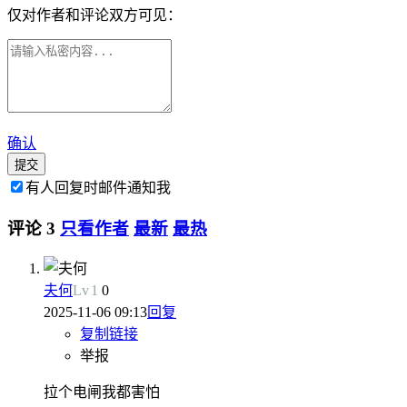
仅对作者和评论双方可见：
确认
提交
有人回复时邮件通知我
评论
3
只看作者
最新
最热
夫何
Lv
1
0
2025-11-06 09:13
回复
复制链接
举报
拉个电闸我都害怕