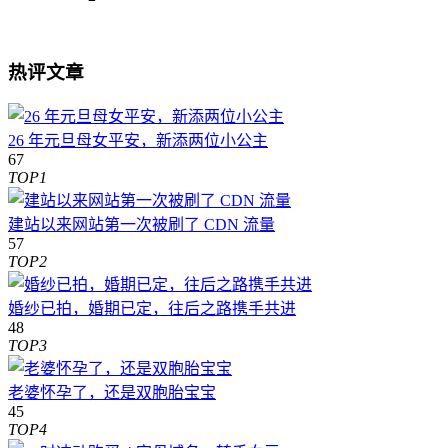
热评文章
26 年元旦母女平安，新添两位小公主
67
TOP1
建站以来网站第一次被刷了 CDN 流量
57
TOP2
婚纱已拍，婚期已定，往后之路携手共进
48
TOP3
老婆怀孕了，还是双胞胎宝宝
45
TOP4