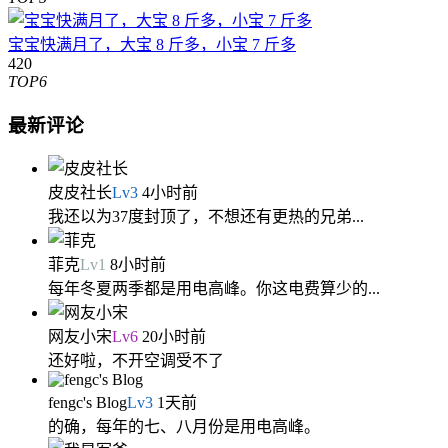
宝宝快满月了，大宝 8 斤多，小宝 7 斤多
420
TOP6
最新评论
皮皮社长
Lv
3
4小时前
我还以为37度封顶了，不想还有更热的兄弟...
菲克
Lv
1
8小时前
每年冬夏两季都是用电高峰。你这电费算少的...
网友小宋
Lv
6
20小时前
还好啦，不开空调受不了
fengc's Blog
Lv
3
1天前
的确，每年的七、八月份是用电高峰。