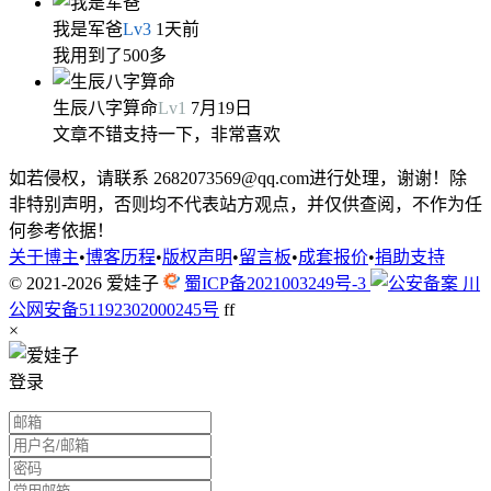
我是军爸
Lv
3
1天前
我用到了500多
生辰八字算命
Lv
1
7月19日
文章不错支持一下，非常喜欢
如若侵权，请联系 2682073569@qq.com进行处理，谢谢！除
非特别声明，否则均不代表站方观点，并仅供查阅，不作为任
何参考依据！
关于博主
•
博客历程
•
版权声明
•
留言板
•
成套报价
•
捐助支持
© 2021-2026
爱娃子
蜀ICP备2021003249号-3
川
公网安备51192302000245号
f
f
×
登录