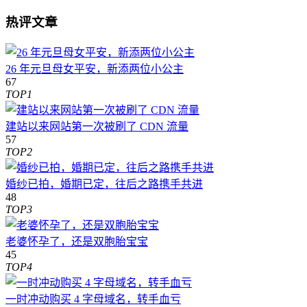
热评文章
26 年元旦母女平安，新添两位小公主
67
TOP1
建站以来网站第一次被刷了 CDN 流量
57
TOP2
婚纱已拍，婚期已定，往后之路携手共进
48
TOP3
老婆怀孕了，还是双胞胎宝宝
45
TOP4
一时冲动购买 4 字母域名，转手血亏