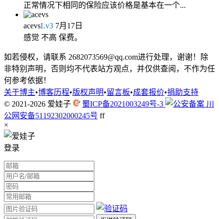
正常情况下相同的保险应该价格是基本在一个...
acevs
Lv
3
7月17日
感觉 不高 保费。
如若侵权，请联系 2682073569@qq.com进行处理，谢谢！除
非特别声明，否则均不代表站方观点，并仅供查阅，不作为任
何参考依据！
关于博主
•
博客历程
•
版权声明
•
留言板
•
成套报价
•
捐助支持
© 2021-2026
爱娃子
蜀ICP备2021003249号-3
川
公网安备51192302000245号
f
f
×
登录