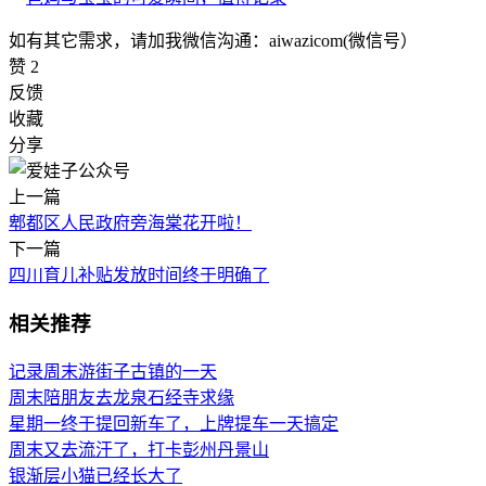
如有其它需求，请加我微信沟通：aiwazicom(微信号）
赞
2
反馈
收藏
分享
上一篇
郫都区人民政府旁海棠花开啦！
下一篇
四川育儿补贴发放时间终于明确了
相关推荐
记录周末游街子古镇的一天
周末陪朋友去龙泉石经寺求缘
星期一终于提回新车了，上牌提车一天搞定
周末又去流汗了，打卡彭州丹景山
银渐层小猫已经长大了