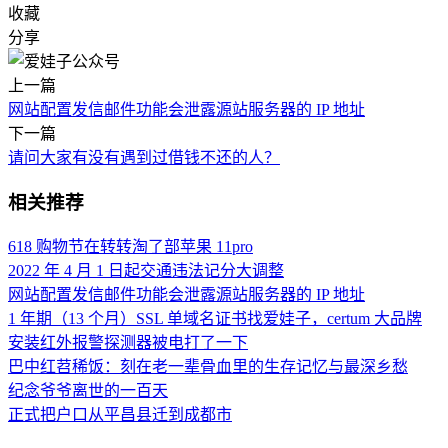
收藏
分享
上一篇
网站配置发信邮件功能会泄露源站服务器的 IP 地址
下一篇
请问大家有没有遇到过借钱不还的人？
相关推荐
618 购物节在转转淘了部苹果 11pro
2022 年 4 月 1 日起交通违法记分大调整
网站配置发信邮件功能会泄露源站服务器的 IP 地址
1 年期（13 个月）SSL 单域名证书找爱娃子，certum 大品牌
安装红外报警探测器被电打了一下
巴中红苕稀饭：刻在老一辈骨血里的生存记忆与最深乡愁
纪念爷爷离世的一百天
正式把户口从平昌县迁到成都市