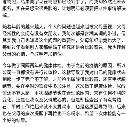
考驾照，结果同学现在驾照都已经到手了，而我却依然还未去
报名，实在是感觉很丢脸的，计划明年必须要把这件事情解决
掉。
随着年龄的越来越大，个人的问题也越来越被父母重视，父母
经常性的会问有没有女朋友，我每次都是含糊其词的带过，但
其实我自己也知道这个问题的重要性，父母年纪毕竟也大了，
每到过年看到别人家都结婚了终究还是会比较着急，我也理解
父母的心情，争取明年加把油。
今年做了间隔两年的健康体检，由于之前的疫情的原因，所以
公司一直都没有进行过体检，这就导致了我对自己的健康状态
到那一步了完全不了解，之前检出尿酸值比较高，还有甲状腺
结节，要在平时的饮食中多加注意，这次做了健康体检，尿酸
值还不算太高，甲状腺结节也在合理范围内，未有任何不利的
变化，还是让我以及父母放心的，但是却检查出了有点肾结
石，平时工作忙起来就不太爱喝水，也是这原因导致的，后来
也在父母的多次提醒下再忙也不忘喝水，希望下次体检能有一
个好的结果。