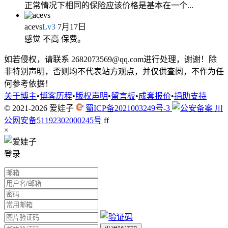
正常情况下相同的保险应该价格是基本在一个...
acevs
Lv
3
7月17日
感觉 不高 保费。
如若侵权，请联系 2682073569@qq.com进行处理，谢谢！除
非特别声明，否则均不代表站方观点，并仅供查阅，不作为任
何参考依据！
关于博主
•
博客历程
•
版权声明
•
留言板
•
成套报价
•
捐助支持
© 2021-2026
爱娃子
蜀ICP备2021003249号-3
川
公网安备51192302000245号
f
f
×
登录