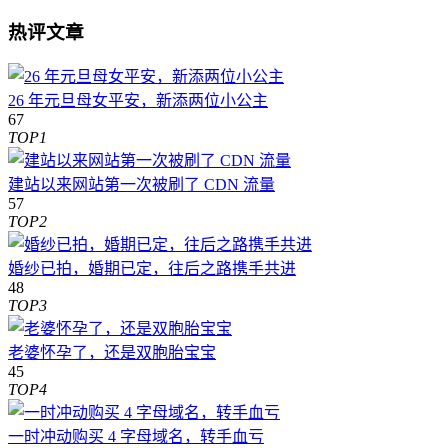
热评文章
26 年元旦母女平安，新添两位小公主
67
TOP1
建站以来网站第一次被刷了 CDN 流量
57
TOP2
婚纱已拍，婚期已定，往后之路携手共进
48
TOP3
老婆怀孕了，还是双胞胎宝宝
45
TOP4
一时冲动购买 4 字母域名，转手血亏