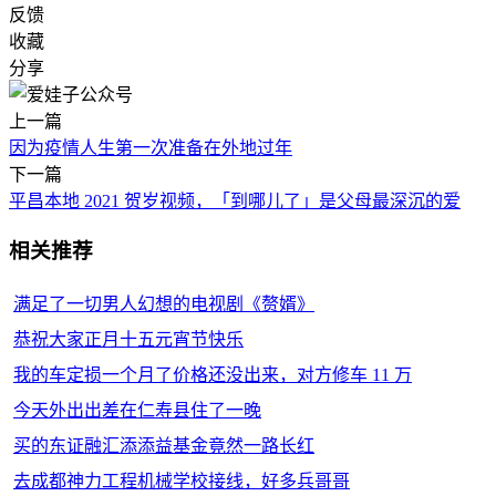
反馈
收藏
分享
上一篇
因为疫情人生第一次准备在外地过年
下一篇
平昌本地 2021 贺岁视频，「到哪儿了」是父母最深沉的爱
相关推荐
满足了一切男人幻想的电视剧《赘婿》
恭祝大家正月十五元宵节快乐
我的车定损一个月了价格还没出来，对方修车 11 万
今天外出出差在仁寿县住了一晚
买的东证融汇添添益基金竟然一路长红
去成都神力工程机械学校接线，好多兵哥哥