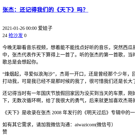
张杰：还记得我们的《天下》吗？
2021-01-26 00:00
爱娃子
24
抢沙发
0
今晚无聊看音乐视频，想着能不能找点好听的音乐，突然西瓜
中，张杰代表作天下算得上一首了。听的张杰的第一首歌，当时听第一
歌总是会想起你。
“烽烟起，寻爱似浪淘沙”，杰哥一开口，还是曾经那个少年，
打动我，可是我已经不是那时候的我了，很可惜我们还是长大
还记得当时有一年国庆节放假回家因为没买到当天的车票，刚
下，无数次循环啊，给了我很大的勇气，后来就更加喜欢杰哥
《天下》是收录在张杰 2008 年发行的《明天过后》专辑中的一首
如有其它需求，请加我微信沟通：aiwazicom(微信号）
赞