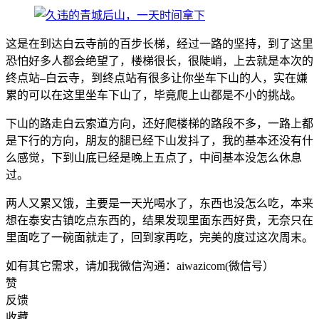
这是在到达白云寺前的百步长梯，经过一路的坚持，到了这里
恐怕好多人都会绝望了，楼梯很长，很陡峭，上去就是本次的
终点站–白云寺，到终点站有很多让你坐车下山的人，实在嫌
累的可以在这里坐车下山了，毕竟爬上山都是不小的挑战。
下山的路走白云索道方向，还好爬楼梯的路段不多，一路上都
是下行的方向，朋友的腿已经下山发抖了，我的基本还没有什
么感觉，下到山底已经是晚上五点了，中间基本没怎么休息
过。
两人又累又饿，主要是一天光喝水了，东西也没怎么吃，本来
想在泰安古镇吃点东西的，结果发现里面东西好贵，无奈只在
里面吃了一碗面就走了，回到家再吃，完美的度过这次周末。
如有其它需求，请加我微信沟通：aiwazicom(微信号）
赞
反馈
收藏