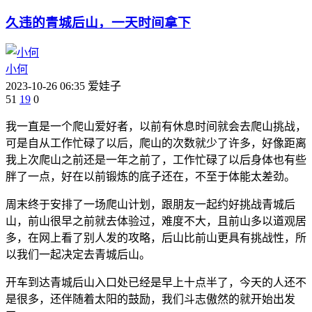
久违的青城后山，一天时间拿下
小何
2023-10-26 06:35
爱娃子
51
19
0
我一直是一个爬山爱好者，以前有休息时间就会去爬山挑战，
可是自从工作忙碌了以后，爬山的次数就少了许多，好像距离
我上次爬山之前还是一年之前了，工作忙碌了以后身体也有些
胖了一点，好在以前锻炼的底子还在，不至于体能太差劲。
周末终于安排了一场爬山计划，跟朋友一起约好挑战青城后
山，前山很早之前就去体验过，难度不大，且前山多以道观居
多，在网上看了别人发的攻略，后山比前山更具有挑战性，所
以我们一起决定去青城后山。
开车到达青城后山入口处已经是早上十点半了，今天的人还不
是很多，还伴随着太阳的鼓励，我们斗志傲然的就开始出发