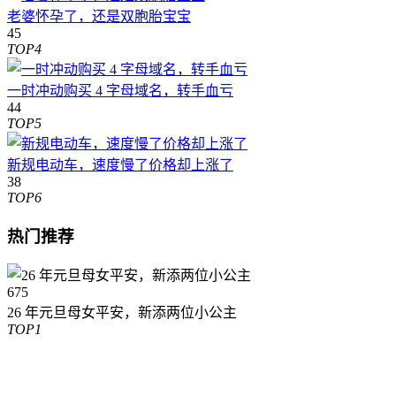
老婆怀孕了，还是双胞胎宝宝
45
TOP4
一时冲动购买 4 字母域名，转手血亏
44
TOP5
新规电动车，速度慢了价格却上涨了
38
TOP6
热门推荐
675
26 年元旦母女平安，新添两位小公主
TOP1