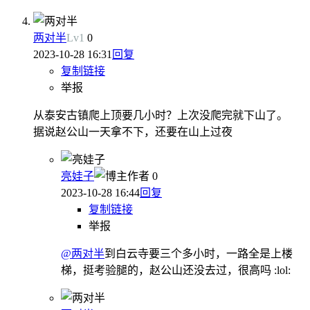
两对半
Lv
1
0
2023-10-28 16:31
回复
复制链接
举报
从泰安古镇爬上顶要几小时？上次没爬完就下山了。
据说赵公山一天拿不下，还要在山上过夜
亮娃子
作者
0
2023-10-28 16:44
回复
复制链接
举报
@两对半
到白云寺要三个多小时，一路全是上楼
梯，挺考验腿的，赵公山还没去过，很高吗 :lol: