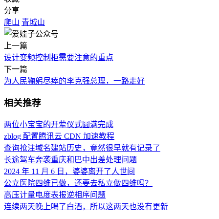
分享
爬山
青城山
上一篇
设计变频控制柜需要注意的重点
下一篇
为人民鞠躬尽瘁的李克强总理，一路走好
相关推荐
两位小宝宝的开荤仪式圆满完成
zblog 配置腾讯云 CDN 加速教程
查询抢注域名建站历史，竟然很早就有记录了
长途驾车奔袭重庆和巴中出差处理问题
2024 年 11 月 6 日，婆婆离开了人世间
公立医院四维已做，还要去私立做四维吗？
高压计量电度表报逆相序问题
连续两天晚上喝了白酒，所以这两天也没有更新