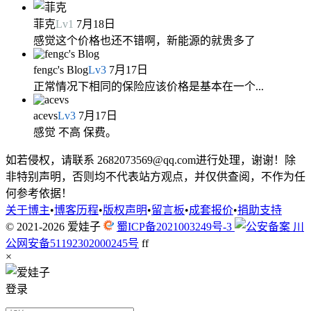
菲克
Lv
1
7月18日
感觉这个价格也还不错啊，新能源的就贵多了
fengc's Blog
Lv
3
7月17日
正常情况下相同的保险应该价格是基本在一个...
acevs
Lv
3
7月17日
感觉 不高 保费。
如若侵权，请联系 2682073569@qq.com进行处理，谢谢！除
非特别声明，否则均不代表站方观点，并仅供查阅，不作为任
何参考依据！
关于博主
•
博客历程
•
版权声明
•
留言板
•
成套报价
•
捐助支持
© 2021-2026
爱娃子
蜀ICP备2021003249号-3
川
公网安备51192302000245号
f
f
×
登录