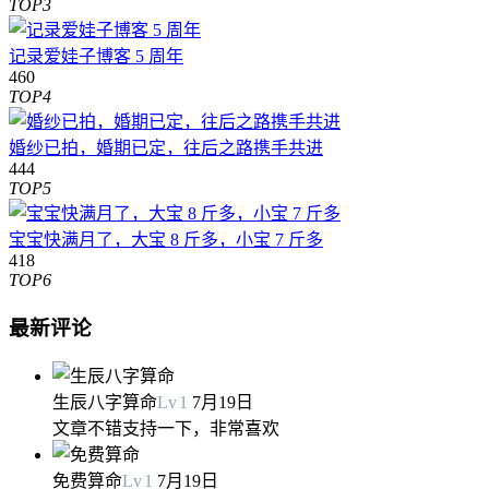
TOP3
记录爱娃子博客 5 周年
460
TOP4
婚纱已拍，婚期已定，往后之路携手共进
444
TOP5
宝宝快满月了，大宝 8 斤多，小宝 7 斤多
418
TOP6
最新评论
生辰八字算命
Lv
1
7月19日
文章不错支持一下，非常喜欢
免费算命
Lv
1
7月19日