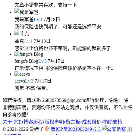
文章不错非常喜欢，支持一下
我是军爸
Lv
3
7月18日
我的保险也快到期了，可能还是选择平安
菲克
Lv
1
7月18日
感觉这个价格也还不错啊，新能源的就贵多了
fengc's Blog
Lv
3
7月17日
正常情况下相同的保险应该价格是基本在一个...
acevs
Lv
3
7月17日
感觉 不高 保费。
如若侵权，请联系 2682073569@qq.com进行处理，谢谢！除
非特别声明，否则均不代表站方观点，并仅供查阅，不作为任
何参考依据！
关于博主
•
博客历程
•
版权声明
•
留言板
•
成套报价
•
捐助支持
© 2021-2026
爱娃子
蜀ICP备2021003249号-3
川