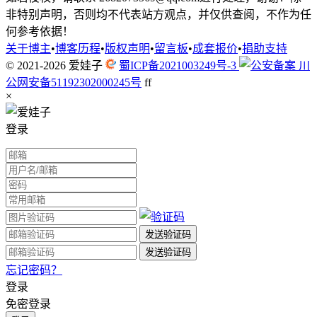
非特别声明，否则均不代表站方观点，并仅供查阅，不作为任
何参考依据！
关于博主
•
博客历程
•
版权声明
•
留言板
•
成套报价
•
捐助支持
© 2021-2026
爱娃子
蜀ICP备2021003249号-3
川
公网安备51192302000245号
f
f
×
登录
忘记密码？
登录
免密登录