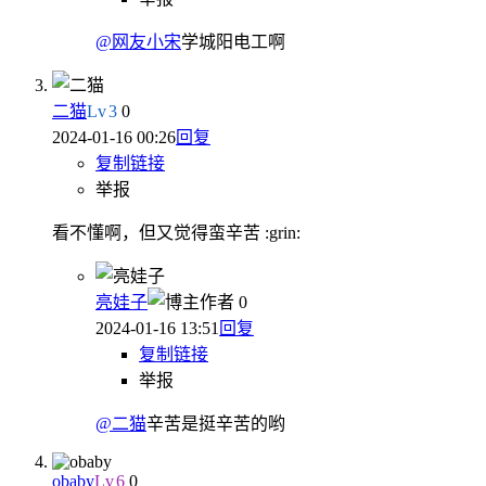
@网友小宋
学城阳电工啊
二猫
Lv
3
0
2024-01-16 00:26
回复
复制链接
举报
看不懂啊，但又觉得蛮辛苦 :grin:
亮娃子
作者
0
2024-01-16 13:51
回复
复制链接
举报
@二猫
辛苦是挺辛苦的哟
obaby
Lv
6
0