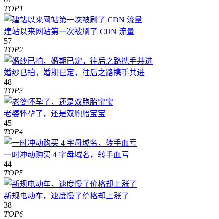
TOP1
建站以来网站第一次被刷了 CDN 流量
57
TOP2
婚纱已拍，婚期已定，往后之路携手共进
48
TOP3
老婆怀孕了，还是双胞胎宝宝
45
TOP4
一时冲动购买 4 字母域名，转手血亏
44
TOP5
新规电动车，速度慢了价格却上涨了
38
TOP6