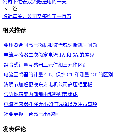
公司不忙去双流陪送电的一天
下一篇
临近年关，公司又签约了一百万
相关推荐
变压器合闸高压微机报过流或速断跳闸问题
电流互感器二次额定电流 1A 和 5A 的差异
组合式计量互感器二元件和三元件区别
电流互感器的计量 CT、保护 CT 和测量 CT 的区别
清明节加班更换东方电机公司高压柜面板
告诉你箱变内部都由那些配套组成
电流互感器孔径大小如何选择以及注意事项
箱变更换一台高压出线柜
发表评论