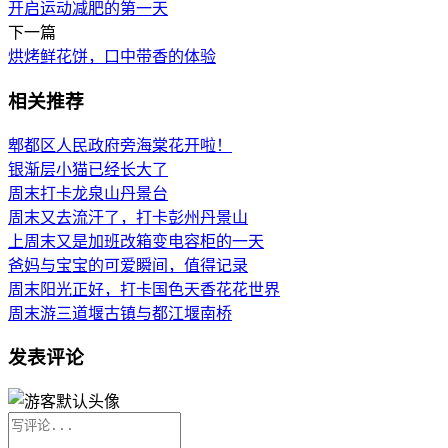
开启运动减肥的第一天
下一篇
烘烤鲜花饼，口中带香的体验
相关推荐
郫都区人民政府旁海棠花开啦！
银渐层小猫已经长大了
周末打卡龙泉山丹景台
周末又去流汗了，打卡彭州丹景山
上周末又是加班改箱变电容柜的一天
爸妈与宝宝的可爱瞬间，值得记录
周末阳光正好，打卡国色天香花花世界
周末游三道堰古镇与都江堰南桥
发表评论