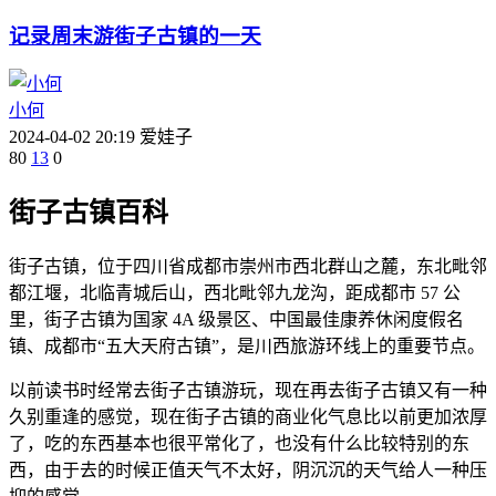
记录周末游街子古镇的一天
小何
2024-04-02 20:19
爱娃子
80
13
0
街子古镇百科
街子古镇，位于四川省成都市崇州市西北群山之麓，东北毗邻
都江堰，北临青城后山，西北毗邻九龙沟，距成都市 57 公
里，街子古镇为国家 4A 级景区、中国最佳康养休闲度假名
镇、成都市“五大天府古镇”，是川西旅游环线上的重要节点。
以前读书时经常去街子古镇游玩，现在再去街子古镇又有一种
久别重逢的感觉，现在街子古镇的商业化气息比以前更加浓厚
了，吃的东西基本也很平常化了，也没有什么比较特别的东
西，由于去的时候正值天气不太好，阴沉沉的天气给人一种压