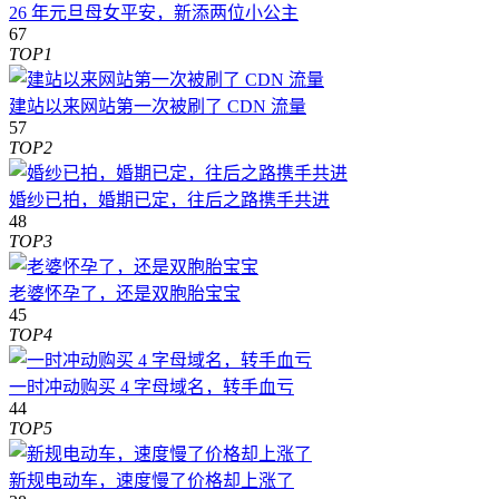
26 年元旦母女平安，新添两位小公主
67
TOP1
建站以来网站第一次被刷了 CDN 流量
57
TOP2
婚纱已拍，婚期已定，往后之路携手共进
48
TOP3
老婆怀孕了，还是双胞胎宝宝
45
TOP4
一时冲动购买 4 字母域名，转手血亏
44
TOP5
新规电动车，速度慢了价格却上涨了