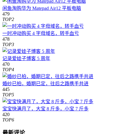
闲鱼淘购华为 Matepad Air12 平板电脑
479
TOP2
一时冲动购买 4 字母域名，转手血亏
478
TOP3
记录爱娃子博客 5 周年
470
TOP4
婚纱已拍，婚期已定，往后之路携手共进
445
TOP5
宝宝快满月了，大宝 8 斤多，小宝 7 斤多
420
TOP6
最新评论