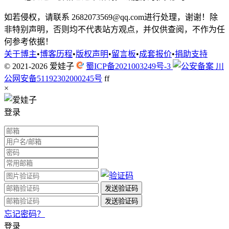
如若侵权，请联系 2682073569@qq.com进行处理，谢谢！除
非特别声明，否则均不代表站方观点，并仅供查阅，不作为任
何参考依据！
关于博主
•
博客历程
•
版权声明
•
留言板
•
成套报价
•
捐助支持
© 2021-2026
爱娃子
蜀ICP备2021003249号-3
川
公网安备51192302000245号
f
f
×
登录
忘记密码？
登录