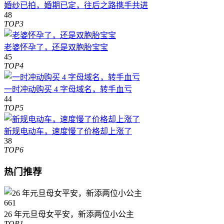
婚纱已拍，婚期已定，往后之路携手共进
48
TOP3
老婆怀孕了，还是双胞胎宝宝
45
TOP4
一时冲动购买 4 字母域名，转手血亏
44
TOP5
新规电动车，速度慢了价格却上涨了
38
TOP6
热门推荐
661
26 年元旦母女平安，新添两位小公主
TOP1