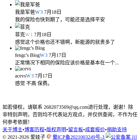
我是军爸
W
3
7月18日
我的保险也快到期了，可能还是选择平安
菲克
W
1
7月18日
感觉这个价格也还不错啊，新能源的就贵多了
fengc's Blog
W
3
7月17日
正常情况下相同的保险应该价格是基本在一个...
acevs
W
3
7月17日
感觉 不高 保费。
如若侵权，请联系 2682073569@qq.com进行处理，谢谢！除
非特别声明，否则均不代表站方观点，并仅供查阅，不作为任
何参考依据！
关于博主
•
博客历程
•
版权声明
•
留言板
•
成套报价
•
捐助支持
© 2021-2026
爱娃子
蜀ICP备2021003249号-3
川