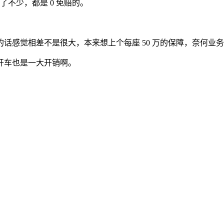
了不少，都是 0 免赔的。
感觉相差不是很大，本来想上个每座 50 万的保障，奈何业务员
开车也是一大开销啊。