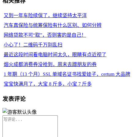
相关推荐
又到一年车险续保了，继续坚持太平洋
汽车真保险与统筹保险有什么区别、如何分辨
网络贷款不可“取”，否则害的是自己！
小心了！二维码千万别乱扫
最近这段时间看电脑时间太久，眼睛有点近视了
烟火成都消费券没抢到，周末去蹭朋友的券
1 年期（13 个月）SSL 单域名证书找爱娃子，certum 大品牌
宝宝快满月了，大宝 8 斤多，小宝 7 斤多
发表评论