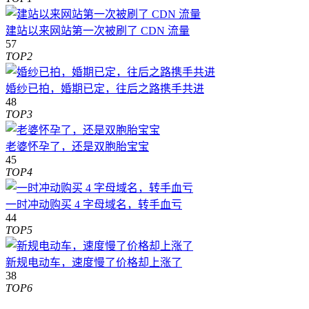
建站以来网站第一次被刷了 CDN 流量
57
TOP2
婚纱已拍，婚期已定，往后之路携手共进
48
TOP3
老婆怀孕了，还是双胞胎宝宝
45
TOP4
一时冲动购买 4 字母域名，转手血亏
44
TOP5
新规电动车，速度慢了价格却上涨了
38
TOP6