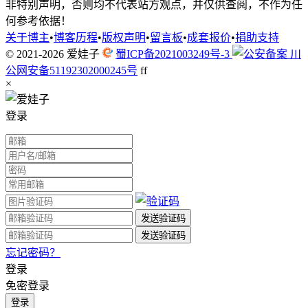
非特别声明，否则均不代表站方观点，并仅供查阅，不作为任
何参考依据！
关于博主
•
博客历程
•
版权声明
•
留言板
•
成套报价
•
捐助支持
© 2021-2026
爱娃子
蜀ICP备2021003249号-3
川
公网安备51192302000245号
f
f
×
登录
忘记密码？
登录
免密登录