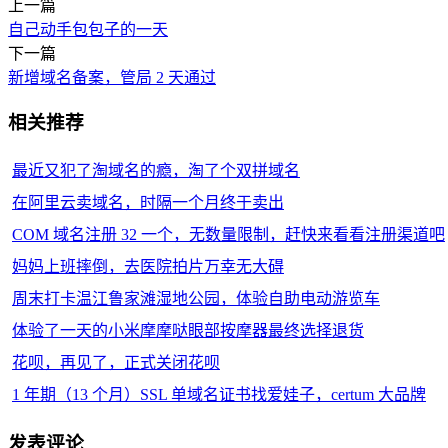
上一篇
自己动手包包子的一天
下一篇
新增域名备案，管局 2 天通过
相关推荐
最近又犯了淘域名的瘾，淘了个双拼域名
在阿里云卖域名，时隔一个月终于卖出
COM 域名注册 32 一个，无数量限制，赶快来看看注册渠道吧
妈妈上班摔倒，去医院拍片万幸无大碍
周末打卡温江鲁家滩湿地公园，体验自助电动游览车
体验了一天的小米摩摩哒眼部按摩器最终选择退货
花呗，再见了，正式关闭花呗
1 年期（13 个月）SSL 单域名证书找爱娃子，certum 大品牌
发表评论