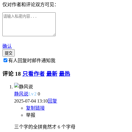
仅对作者和评论双方可见：
确认
提交
有人回复时邮件通知我
评论
18
只看作者
最新
最热
静风说
Lv
2
0
2025-07-04 13:10
回复
复制链接
举报
三个字的全拼竟然才 6 个字母