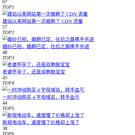
67
TOP1
建站以来网站第一次被刷了 CDN 流量
57
TOP2
婚纱已拍，婚期已定，往后之路携手共进
48
TOP3
老婆怀孕了，还是双胞胎宝宝
45
TOP4
一时冲动购买 4 字母域名，转手血亏
44
TOP5
新规电动车，速度慢了价格却上涨了
38
TOP6