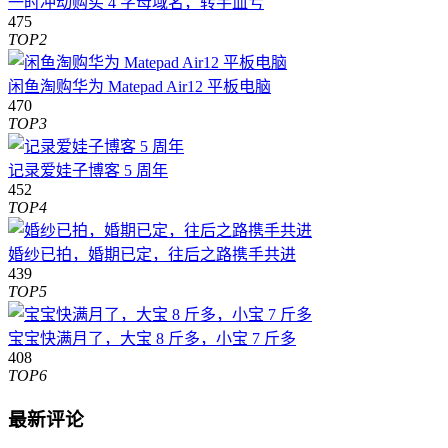
一时冲动购买 4 字母域名，转手血亏
475
TOP2
闲鱼淘购华为 Matepad Air12 平板电脑
470
TOP3
记录爱娃子博客 5 周年
452
TOP4
婚纱已拍，婚期已定，往后之路携手共进
439
TOP5
宝宝快满月了，大宝 8 斤多，小宝 7 斤多
408
TOP6
最新评论