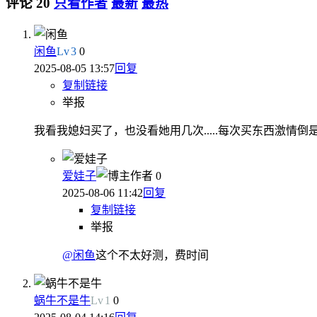
评论
20
只看作者
最新
最热
闲鱼
Lv
3
0
2025-08-05 13:57
回复
复制链接
举报
我看我媳妇买了，也没看她用几次.....每次买东西激情倒
爱娃子
作者
0
2025-08-06 11:42
回复
复制链接
举报
@闲鱼
这个不太好测，费时间
蜗牛不是牛
Lv
1
0