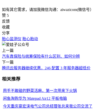
如有其它需求，请加我微信沟通：aiwazicom(微信号）
赞
5
反馈
收藏
分享
胎心监测仪
胎心胎动
上一篇
汽车真保险与统筹保险有什么区别、如何分辨
下一篇
腾讯云服务器继续优惠，246 配置 3 年服务器超低价
相关推荐
用手不敢碰的野菜活麻，第一次用来下火锅
闲鱼淘购华为 Matepad Air12 平板电脑
今天重庆豪宏涞电气公司总经理张总来我公司交流了