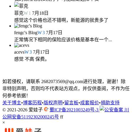
菲克
W
1
7月18日
感觉这个价格也还不错啊，新能源的就贵多了
fengc's Blog
W
3
7月17日
正常情况下相同的保险应该价格是基本在一个...
acevs
W
3
7月17日
感觉 不高 保费。
如若侵权，请联系 2682073569@qq.com进行处理，谢谢！除
非特别声明，否则均不代表站方观点，并仅供查阅，不作为任
何参考依据！
关于博主
•
博客历程
•
版权声明
•
留言板
•
成套报价
•
捐助支持
© 2021-2026
爱娃子
蜀ICP备2021003249号-3
川
公网安备51192302000245号
f
f
×