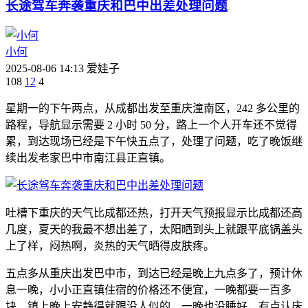
长途驾车奔袭重庆和巴中出差处理问题
小何
2025-08-06 14:13
爱娃子
108
12
4
星期一的下午两点，从成都出发至重庆潼南区，242 多公里的
路程，导航显示需要 2 小时 50 分，路上一个人开车还不觉得
累，到达现场已经是下午快五点了，处理了问题，吃了晚饭继
续出发老家巴中市南江县正直镇。
吐槽下重庆的天气比成都还热，打开天气预报显示比成都还高
几度，夏天的我最不想出差了，太阳晒到头上就跟平底锅盖头
上了样，闷热啊，炎热的天气晒得皮肤疼。
五点多从重庆出发巴中市，到达已经是晚上九点多了，预计休
息一晚，小小正直镇住宿的价格还不便宜，一晚都要一百多
块，镇上晚上安静得就跟没人似的，一晚也没睡好，有点认床