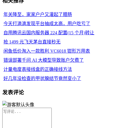
相关推荐
年关降至，家家户户又灌起了腊肠
今天打滴滴发现平台抽成太高，用户吃亏了
自用腾讯云国内服务器 224 配置(15 个月)转让
抢 1499 元飞天茅台直接秒无
闲鱼低价淘入一款胜利 VC6018 钳形万用表
错误部署千问 AI 大模型导致账户欠费了
计量电度表接线盒的正确接线方法
好几年没检查的甲状腺结节竟然变小了
发表评论