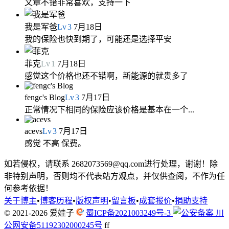
文章不错非常喜欢，支持一下
我是军爸
Lv
3
7月18日
我的保险也快到期了，可能还是选择平安
菲克
Lv
1
7月18日
感觉这个价格也还不错啊，新能源的就贵多了
fengc's Blog
Lv
3
7月17日
正常情况下相同的保险应该价格是基本在一个...
acevs
Lv
3
7月17日
感觉 不高 保费。
如若侵权，请联系 2682073569@qq.com进行处理，谢谢！除
非特别声明，否则均不代表站方观点，并仅供查阅，不作为任
何参考依据！
关于博主
•
博客历程
•
版权声明
•
留言板
•
成套报价
•
捐助支持
© 2021-2026
爱娃子
蜀ICP备2021003249号-3
川
公网安备51192302000245号
f
f