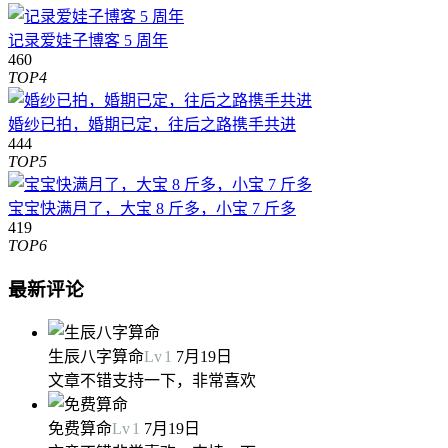
记录爱娃子博客 5 周年
460
TOP4
婚纱已拍，婚期已定，往后之路携手共进
444
TOP5
宝宝快满月了，大宝 8 斤多，小宝 7 斤多
419
TOP6
最新评论
生辰八字算命
Lv
1
7月19日
文章不错支持一下，非常喜欢
免费算命
Lv
1
7月19日