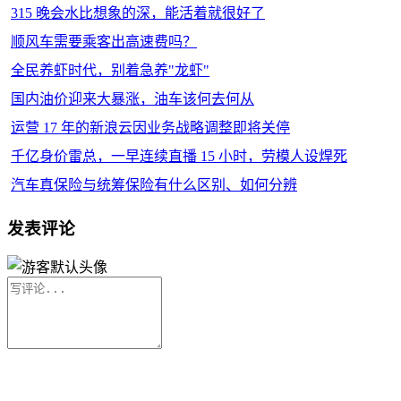
315 晚会水比想象的深，能活着就很好了
顺风车需要乘客出高速费吗？
全民养虾时代，别着急养"龙虾"
国内油价迎来大暴涨，油车该何去何从
运营 17 年的新浪云因业务战略调整即将关停
千亿身价雷总，一早连续直播 15 小时，劳模人设焊死
汽车真保险与统筹保险有什么区别、如何分辨
发表评论