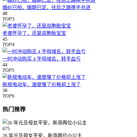
婚纱已拍，婚期已定，往后之路携手共进
48
TOP3
老婆怀孕了，还是双胞胎宝宝
45
TOP4
一时冲动购买 4 字母域名，转手血亏
44
TOP5
新规电动车，速度慢了价格却上涨了
38
TOP6
热门推荐
675
26 年元旦母女平安，新添两位小公主