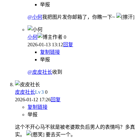
举报
@小何
我把图片发你邮箱了，你瞧一下~
小何
作者
0
2026-01-13 13:12
回复
复制链接
举报
@皮皮社长
收到
皮皮社长
Lv
3
0
2026-01-12 17:26
回复
复制链接
举报
这个不开心马不就是被老婆欺负后男人的表情吗？多真
实。
要去买一个。