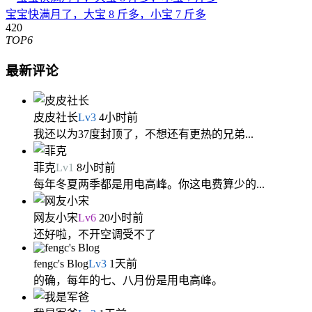
宝宝快满月了，大宝 8 斤多，小宝 7 斤多
420
TOP6
最新评论
皮皮社长
Lv
3
4小时前
我还以为37度封顶了，不想还有更热的兄弟...
菲克
Lv
1
8小时前
每年冬夏两季都是用电高峰。你这电费算少的...
网友小宋
Lv
6
20小时前
还好啦，不开空调受不了
fengc's Blog
Lv
3
1天前
的确，每年的七、八月份是用电高峰。