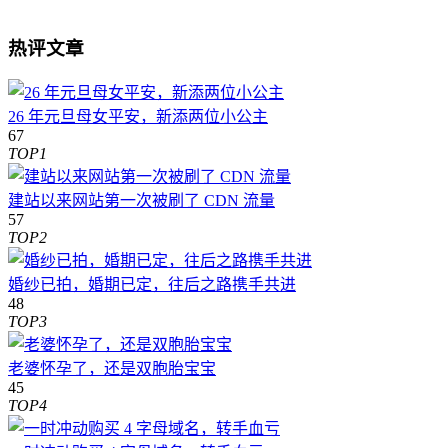
热评文章
26 年元旦母女平安，新添两位小公主
67
TOP1
建站以来网站第一次被刷了 CDN 流量
57
TOP2
婚纱已拍，婚期已定，往后之路携手共进
48
TOP3
老婆怀孕了，还是双胞胎宝宝
45
TOP4