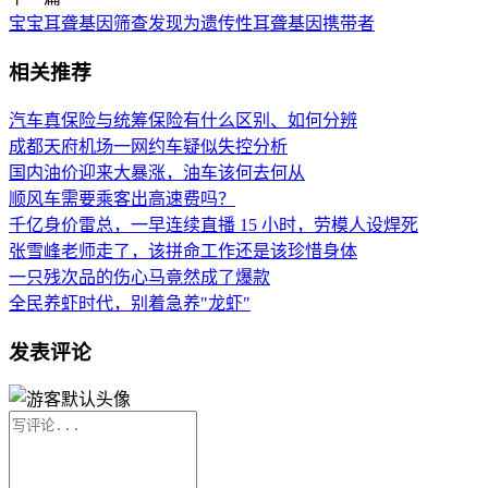
宝宝耳聋基因筛查发现为遗传性耳聋基因携带者
相关推荐
汽车真保险与统筹保险有什么区别、如何分辨
成都天府机场一网约车疑似失控分析
国内油价迎来大暴涨，油车该何去何从
顺风车需要乘客出高速费吗？
千亿身价雷总，一早连续直播 15 小时，劳模人设焊死
张雪峰老师走了，该拼命工作还是该珍惜身体
一只残次品的伤心马竟然成了爆款
全民养虾时代，别着急养"龙虾"
发表评论