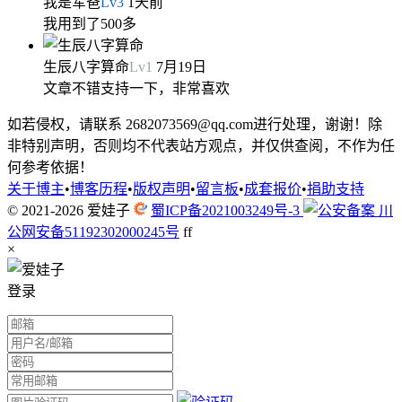
我是军爸
Lv
3
1天前
我用到了500多
生辰八字算命
Lv
1
7月19日
文章不错支持一下，非常喜欢
如若侵权，请联系 2682073569@qq.com进行处理，谢谢！除
非特别声明，否则均不代表站方观点，并仅供查阅，不作为任
何参考依据！
关于博主
•
博客历程
•
版权声明
•
留言板
•
成套报价
•
捐助支持
© 2021-2026
爱娃子
蜀ICP备2021003249号-3
川
公网安备51192302000245号
f
f
×
登录