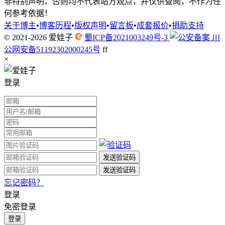
非特别声明，否则均不代表站方观点，并仅供查阅，不作为任
何参考依据！
关于博主
•
博客历程
•
版权声明
•
留言板
•
成套报价
•
捐助支持
© 2021-2026
爱娃子
蜀ICP备2021003249号-3
川
公网安备51192302000245号
f
f
×
登录
忘记密码？
登录
免密登录