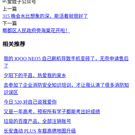
上一篇
315 晚会水比想象的深，能活着就很好了
下一篇
郫都区人民政府旁海棠花开啦！
相关推荐
我的 IQOO NEO5 自己刷机导致手机变砖了，无奈申请售后
了
夕阳下的平昌，热爱我的家乡
去参加了企业消防安全知识培训，才让我认清了很多消防知
识误区
今日 520,对自己说我爱你
又是一年高考，预祝所有学子都能考出好成绩
垃圾的百度产品，全部注销账号
长安逸动 PLUS 车载高德地图升级