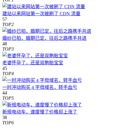
建站以来网站第一次被刷了 CDN 流量
57
TOP2
婚纱已拍，婚期已定，往后之路携手共进
48
TOP3
老婆怀孕了，还是双胞胎宝宝
45
TOP4
一时冲动购买 4 字母域名，转手血亏
44
TOP5
新规电动车，速度慢了价格却上涨了
38
TOP6