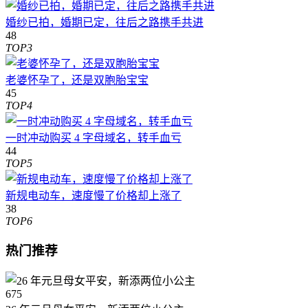
婚纱已拍，婚期已定，往后之路携手共进
48
TOP3
老婆怀孕了，还是双胞胎宝宝
45
TOP4
一时冲动购买 4 字母域名，转手血亏
44
TOP5
新规电动车，速度慢了价格却上涨了
38
TOP6
热门推荐
675