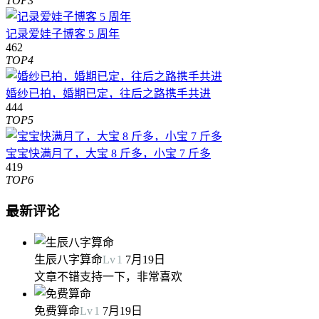
TOP3
记录爱娃子博客 5 周年
462
TOP4
婚纱已拍，婚期已定，往后之路携手共进
444
TOP5
宝宝快满月了，大宝 8 斤多，小宝 7 斤多
419
TOP6
最新评论
生辰八字算命
Lv
1
7月19日
文章不错支持一下，非常喜欢
免费算命
Lv
1
7月19日