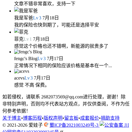
文章不错非常喜欢，支持一下
我是军爸
Lv
3
7月18日
我的保险也快到期了，可能还是选择平安
菲克
Lv
1
7月18日
感觉这个价格也还不错啊，新能源的就贵多了
fengc's Blog
Lv
3
7月17日
正常情况下相同的保险应该价格是基本在一个...
acevs
Lv
3
7月17日
感觉 不高 保费。
如若侵权，请联系 2682073569@qq.com进行处理，谢谢！除
非特别声明，否则均不代表站方观点，并仅供查阅，不作为任
何参考依据！
关于博主
•
博客历程
•
版权声明
•
留言板
•
成套报价
•
捐助支持
© 2021-2026
爱娃子
蜀ICP备2021003249号-3
川